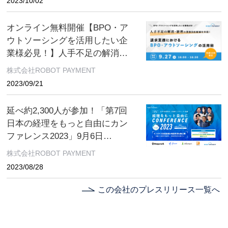
2023/10/02
までオンライン開催
オンライン無料開催【BPO・ア
ウトソーシングを活用したい企
業様必見！】人手不足の解消・
経理の業務負担軽減を実現！請
株式会社ROBOT PAYMENT
求業務におけるBPO・アウトソ
2023/09/21
ーシングの活用術
延べ約2,300人が参加！「第7回
日本の経理をもっと自由にカン
ファレンス2023」9月6日
（水）〜9月13日（水）オンライ
株式会社ROBOT PAYMENT
ン開催
2023/08/28
この会社のプレスリリース一覧へ