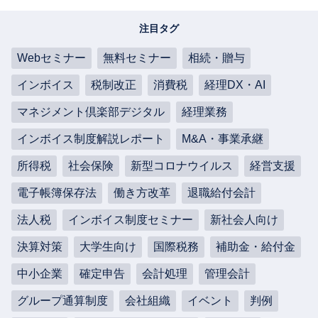
注目タグ
Webセミナー
無料セミナー
相続・贈与
インボイス
税制改正
消費税
経理DX・AI
マネジメント倶楽部デジタル
経理業務
インボイス制度解説レポート
M&A・事業承継
所得税
社会保険
新型コロナウイルス
経営支援
電子帳簿保存法
働き方改革
退職給付会計
法人税
インボイス制度セミナー
新社会人向け
決算対策
大学生向け
国際税務
補助金・給付金
中小企業
確定申告
会計処理
管理会計
グループ通算制度
会社組織
イベント
判例