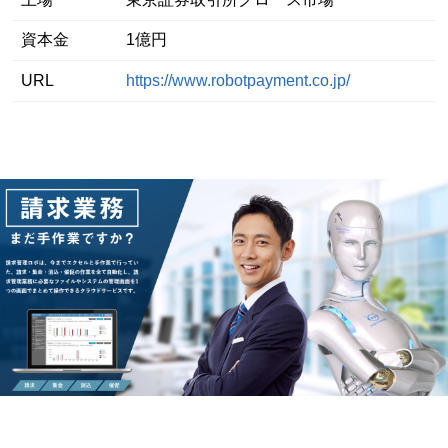
資本金
1億円
URL
https://www.robotpayment.co.jp/