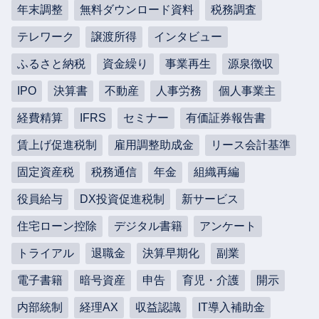
年末調整
無料ダウンロード資料
税務調査
テレワーク
譲渡所得
インタビュー
ふるさと納税
資金繰り
事業再生
源泉徴収
IPO
決算書
不動産
人事労務
個人事業主
経費精算
IFRS
セミナー
有価証券報告書
賃上げ促進税制
雇用調整助成金
リース会計基準
固定資産税
税務通信
年金
組織再編
役員給与
DX投資促進税制
新サービス
住宅ローン控除
デジタル書籍
アンケート
トライアル
退職金
決算早期化
副業
電子書籍
暗号資産
申告
育児・介護
開示
内部統制
経理AX
収益認識
IT導入補助金