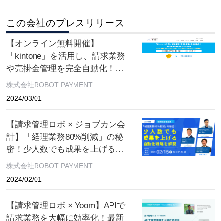
この会社のプレスリリース
【オンライン無料開催】
「kintone」を活用し、請求業務
や売掛金管理を完全自動化！営
業×経理の業務効率化ツールを公
株式会社ROBOT PAYMENT
開
2024/03/01
【請求管理ロボ × ジョブカン会
計】「経理業務80%削減」の秘
密！少人数でも成果を上げる自
動化戦略を解説 オンライン無
株式会社ROBOT PAYMENT
料開催
2024/02/01
【請求管理ロボ × Yoom】APIで
請求業務を大幅に効率化！最新