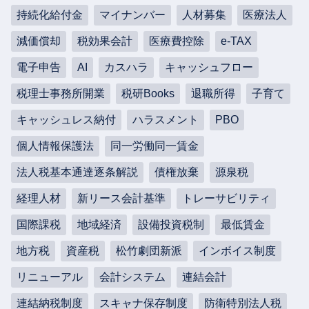
持続化給付金
マイナンバー
人材募集
医療法人
減価償却
税効果会計
医療費控除
e-TAX
電子申告
AI
カスハラ
キャッシュフロー
税理士事務所開業
税研Books
退職所得
子育て
キャッシュレス納付
ハラスメント
PBO
個人情報保護法
同一労働同一賃金
法人税基本通達逐条解説
債権放棄
源泉税
経理人材
新リース会計基準
トレーサビリティ
国際課税
地域経済
設備投資税制
最低賃金
地方税
資産税
松竹劇団新派
インボイス制度
リニューアル
会計システム
連結会計
連結納税制度
スキャナ保存制度
防衛特別法人税