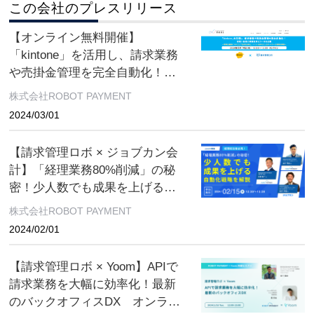
この会社のプレスリリース
【オンライン無料開催】
「kintone」を活用し、請求業務
や売掛金管理を完全自動化！営
業×経理の業務効率化ツールを公
株式会社ROBOT PAYMENT
開
2024/03/01
【請求管理ロボ × ジョブカン会
計】「経理業務80%削減」の秘
密！少人数でも成果を上げる自
動化戦略を解説 オンライン無
株式会社ROBOT PAYMENT
料開催
2024/02/01
【請求管理ロボ × Yoom】APIで
請求業務を大幅に効率化！最新
のバックオフィスDX オンライ