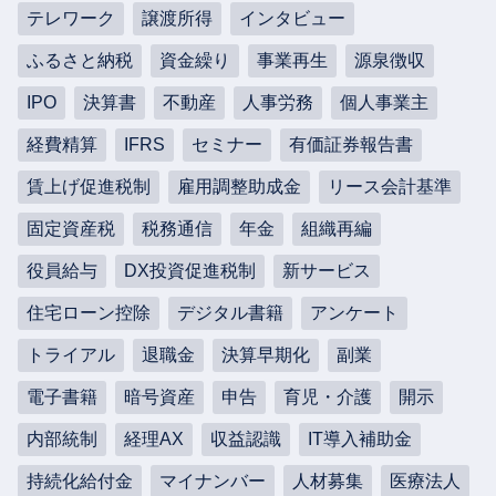
テレワーク
譲渡所得
インタビュー
ふるさと納税
資金繰り
事業再生
源泉徴収
IPO
決算書
不動産
人事労務
個人事業主
経費精算
IFRS
セミナー
有価証券報告書
賃上げ促進税制
雇用調整助成金
リース会計基準
固定資産税
税務通信
年金
組織再編
役員給与
DX投資促進税制
新サービス
住宅ローン控除
デジタル書籍
アンケート
トライアル
退職金
決算早期化
副業
電子書籍
暗号資産
申告
育児・介護
開示
内部統制
経理AX
収益認識
IT導入補助金
持続化給付金
マイナンバー
人材募集
医療法人