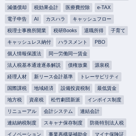
減価償却
税効果会計
医療費控除
e-TAX
電子申告
AI
カスハラ
キャッシュフロー
税理士事務所開業
税研Books
退職所得
子育て
キャッシュレス納付
ハラスメント
PBO
個人情報保護法
同一労働同一賃金
法人税基本通達逐条解説
債権放棄
源泉税
経理人材
新リース会計基準
トレーサビリティ
国際課税
地域経済
設備投資税制
最低賃金
地方税
資産税
松竹劇団新派
インボイス制度
リニューアル
会計システム
連結会計
連結納税制度
スキャナ保存制度
防衛特別法人税
イノベーション
事業再構築補助金
マイナ保険証