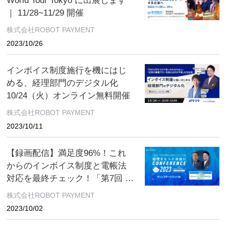
World Tour Tokyo に出展します
｜ 11/28~11/29 開催
株式会社ROBOT PAYMENT
2023/10/26
インボイス制度施行を機にはじ
める、経理部門のデジタル化
10/24（火）オンライン無料開催
株式会社ROBOT PAYMENT
2023/10/11
【録画配信】満足度96%！これ
からのインボイス制度と電帳法
対応を最終チェック！「第7回 日
本の経理をもっと自由にカンフ
株式会社ROBOT PAYMENT
ァレンス2023」10月31日（火）
2023/10/02
までオンライン開催