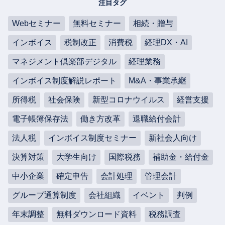
注目タグ
Webセミナー
無料セミナー
相続・贈与
インボイス
税制改正
消費税
経理DX・AI
マネジメント倶楽部デジタル
経理業務
インボイス制度解説レポート
M&A・事業承継
所得税
社会保険
新型コロナウイルス
経営支援
電子帳簿保存法
働き方改革
退職給付会計
法人税
インボイス制度セミナー
新社会人向け
決算対策
大学生向け
国際税務
補助金・給付金
中小企業
確定申告
会計処理
管理会計
グループ通算制度
会社組織
イベント
判例
年末調整
無料ダウンロード資料
税務調査