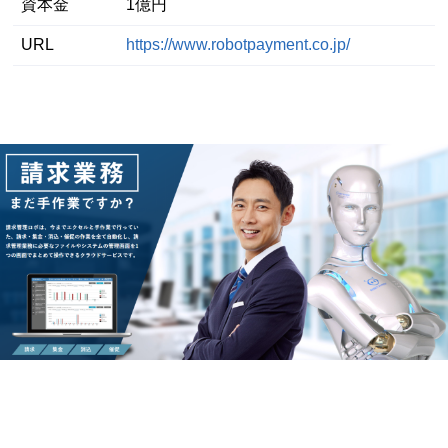
資本金
1億円
URL
https://www.robotpayment.co.jp/