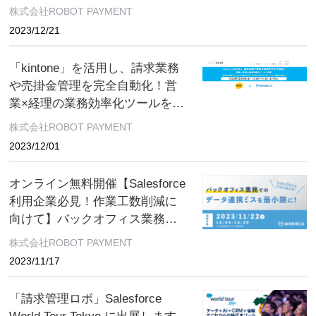
ン無料開催
株式会社ROBOT PAYMENT
2023/12/21
「kintone」を活用し、請求業務
や売掛金管理を完全自動化！営
業×経理の業務効率化ツールを公
開 オンライン無料開催
株式会社ROBOT PAYMENT
2023/12/01
オンライン無料開催【Salesforce
利用企業必見！作業工数削減に
向けて】バックオフィス業務で
のデータ連携ミスを最小限に！
株式会社ROBOT PAYMENT
余裕のある業務を実現！請求業
2023/11/17
務におけるSalesforce活用術
「請求管理ロボ」Salesforce