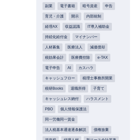
副業
電子書籍
暗号資産
申告
育児・介護
開示
内部統制
経理AX
収益認識
IT導入補助金
持続化給付金
マイナンバー
人材募集
医療法人
減価償却
税効果会計
医療費控除
e-TAX
電子申告
AI
カスハラ
キャッシュフロー
税理士事務所開業
税研Books
退職所得
子育て
キャッシュレス納付
ハラスメント
PBO
個人情報保護法
同一労働同一賃金
法人税基本通達逐条解説
債権放棄
源泉税
経理人材
新リース会計基準