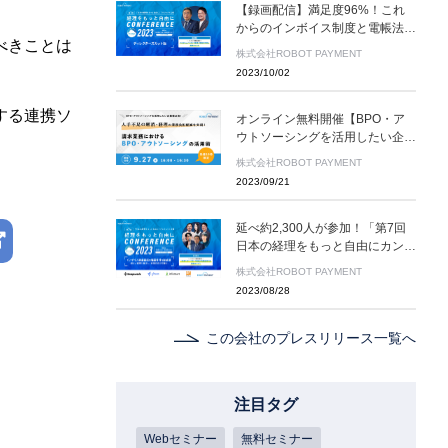
【録画配信】満足度96%！これ
からのインボイス制度と電帳法対
べきことは
応を最終チェック！「第7回 日本
株式会社ROBOT PAYMENT
の経理をもっと自由にカンファレ
2023/10/02
ンス2023」10月31日（火）まで
オンライン開催
する連携ソ
オンライン無料開催【BPO・ア
ウトソーシングを活用したい企業
様必見！】人手不足の解消・経理
株式会社ROBOT PAYMENT
の業務負担軽減を実現！請求業務
2023/09/21
におけるBPO・アウトソーシン
グの活用術
延べ約2,300人が参加！「第7回
日本の経理をもっと自由にカンフ
ァレンス2023」9月6日（水）〜
株式会社ROBOT PAYMENT
9月13日（水）オンライン開催
2023/08/28
この会社のプレスリリース一覧へ
注目タグ
Webセミナー
無料セミナー