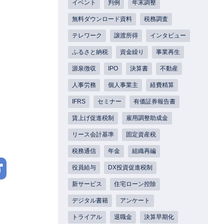
イベント
判例
年末調整
無料ダウンロード資料
税務調査
テレワーク
譲渡所得
インタビュー
ふるさと納税
資金繰り
事業再生
源泉徴収
IPO
決算書
不動産
人事労務
個人事業主
経費精算
IFRS
セミナー
有価証券報告書
賃上げ促進税制
雇用調整助成金
リース会計基準
固定資産税
税務通信
年金
組織再編
役員給与
DX投資促進税制
新サービス
住宅ローン控除
デジタル書籍
アンケート
トライアル
退職金
決算早期化