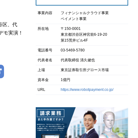
事業内容
フィナンシャルクラウド事業
ペイメント事業
渋谷区、代
所在地
〒150-0001
でデモ実演！
東京都渋谷区神宮前6-19-20
第15荒井ビル4F
電話番号
03-5469-5780
代表者名
代表取締役 清久健也
上場
東京証券取引所グロース市場
資本金
1億円
URL
https://www.robotpayment.co.jp/