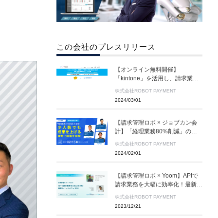
この会社のプレスリリース
【オンライン無料開催】
「kintone」を活用し、請求業務
や売掛金管理を完全自動化！営業
株式会社ROBOT PAYMENT
×経理の業務効率化ツールを公開
2024/03/01
【請求管理ロボ × ジョブカン会
計】「経理業務80%削減」の秘
密！少人数でも成果を上げる自動
株式会社ROBOT PAYMENT
化戦略を解説 オンライン無料開
2024/02/01
催
【請求管理ロボ × Yoom】APIで
請求業務を大幅に効率化！最新の
バックオフィスDX オンライン
株式会社ROBOT PAYMENT
無料開催
2023/12/21