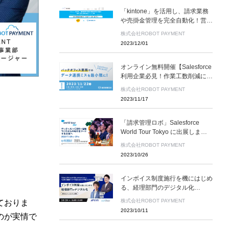
「kintone」を活用し、請求業務
や売掛金管理を完全自動化！営業
×経理の業務効率化ツールを公
株式会社ROBOT PAYMENT
開 オンライン無料開催
2023/12/01
オンライン無料開催【Salesforce
利用企業必見！作業工数削減に向
けて】バックオフィス業務でのデ
株式会社ROBOT PAYMENT
ータ連携ミスを最小限に！余裕の
2023/11/17
ある業務を実現！請求業務におけ
るSalesforce活用術
「請求管理ロボ」Salesforce
World Tour Tokyo に出展します
｜ 11/28~11/29 開催
株式会社ROBOT PAYMENT
2023/10/26
インボイス制度施行を機にはじめ
る、経理部門のデジタル化
10/24（火）オンライン無料開催
株式会社ROBOT PAYMENT
ておりま
2023/10/11
のが実情で