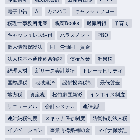
電子申告
AI
カスハラ
キャッシュフロー
税理士事務所開業
税研Books
退職所得
子育て
キャッシュレス納付
ハラスメント
PBO
個人情報保護法
同一労働同一賃金
法人税基本通達逐条解説
債権放棄
源泉税
経理人材
新リース会計基準
トレーサビリティ
国際課税
地域経済
設備投資税制
最低賃金
地方税
資産税
松竹劇団新派
インボイス制度
リニューアル
会計システム
連結会計
連結納税制度
スキャナ保存制度
防衛特別法人税
イノベーション
事業再構築補助金
マイナ保険証