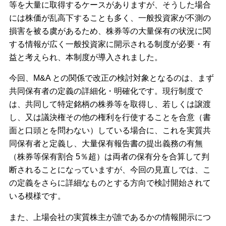
等を大量に取得するケースがありますが、そうした場合
には株価が乱高下することも多く、一般投資家が不測の
損害を被る虞があるため、株券等の大量保有の状況に関
する情報が広く一般投資家に開示される制度が必要・有
益と考えられ、本制度が導入されました。
今回、M&A との関係で改正の検討対象となるのは、まず
共同保有者の定義の詳細化・明確化です。現行制度で
は、共同して特定銘柄の株券等を取得し、若しくは譲渡
し、又は議決権その他の権利を行使することを合意（書
面と口頭とを問わない）している場合に、これを実質共
同保有者と定義し、大量保有報告書の提出義務の有無
（株券等保有割合 5％超）は両者の保有分を合算して判
断されることになっていますが、今回の見直しでは、こ
の定義をさらに詳細なものとする方向で検討開始されて
いる模様です。
また、上場会社の実質株主が誰であるかの情報開示につ