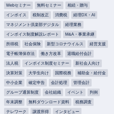
Webセミナー
無料セミナー
相続・贈与
インボイス
税制改正
消費税
経理DX・AI
マネジメント倶楽部デジタル
経理業務
インボイス制度解説レポート
M&A・事業承継
所得税
社会保険
新型コロナウイルス
経営支援
電子帳簿保存法
働き方改革
退職給付会計
法人税
インボイス制度セミナー
新社会人向け
決算対策
大学生向け
国際税務
補助金・給付金
中小企業
確定申告
会計処理
管理会計
グループ通算制度
会社組織
イベント
判例
年末調整
無料ダウンロード資料
税務調査
テレワーク
譲渡所得
インタビュー