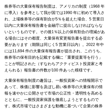
株券等の大量保有報告制度は、アメリカの制度（1968 年
に導入）を参考として我が国では1990 年に初めて導入さ
れ、上場株券等の保有割合が5％を超えた場合、5 営業日
以内に大量保有報告書を金融庁に提出しなければならな
いというものです。その後1％以上の保有割合の増減があ
る場合にはその都度、大量保有変更報告書を提出する必
要があります（期限は同じく5 営業日以内）。2022 年中
には11,694 件の大量保有報告書が提出され、このうち、
株券等の保有目的を記載する欄に「重要提案等を行う」
ことが明記された（すなわちアクティビスト投資家と考
えられる）報告書の件数が100 件あった模様です。
大量保有報告制度の趣旨は、一般投資家への情報開示で
あって、株価に影響を及ぼし易い株券等の大量保有の情
報を速やかに公開させて市場の公正性・透明性を高める
とともに、一般投資家保護を徹底しようとするもので
す。株式市場ではさまざまな動機に基づいて企業の株券