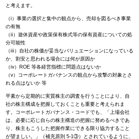
と考えます。
（i）事業の選択と集中の観点から、売却を図るべき事業
の有無
（ii）遊休資産や政策保有株式等の保有資産についての処
分可能性
（iii）自社の株価が妥当なバリュエーションになっている
か、割安と思われる場合には何が原因か
（iv）ROE 等各経営指標に問題点はないか
（v）コーポレートガバナンスの観点から攻撃の対象とさ
れる点はないか 等
平素から定期的に実質株主の調査を行うことにより、自
社の株主構成を把握しておくことも重要と考えられま
す。コーポレートガバナンス・コードでも、「上場会社
は、必要に応じ自らの株主構造の把握に努めるべきであ
り、株主もこうした把握作業にできる限り協力すること
が望ましい。」（補充原則 5-1③）とされているように、