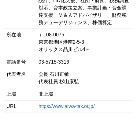
設計、HD化支援、社団・財団、税務調査
対応、資本政策立案、事業計画・資金調
達支援、Ｍ＆Ａアドバイザリー、財務税
務デューデリジェンス、株価算定
所在地
〒108-0075
東京都港区港南2-5-3
オリックス品川ビル4Ｆ
電話番号
03-5715-3316
代表者名
会長 石川正敏
代表社員 杉山康弘
上場
非上場
URL
https://www.aiwa-tax.or.jp/