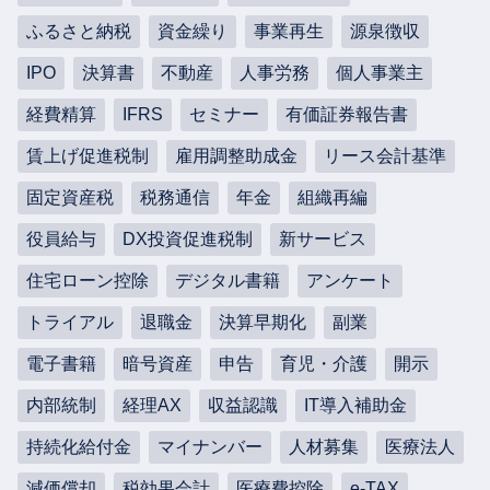
ふるさと納税
資金繰り
事業再生
源泉徴収
IPO
決算書
不動産
人事労務
個人事業主
経費精算
IFRS
セミナー
有価証券報告書
賃上げ促進税制
雇用調整助成金
リース会計基準
固定資産税
税務通信
年金
組織再編
役員給与
DX投資促進税制
新サービス
住宅ローン控除
デジタル書籍
アンケート
トライアル
退職金
決算早期化
副業
電子書籍
暗号資産
申告
育児・介護
開示
内部統制
経理AX
収益認識
IT導入補助金
持続化給付金
マイナンバー
人材募集
医療法人
減価償却
税効果会計
医療費控除
e-TAX