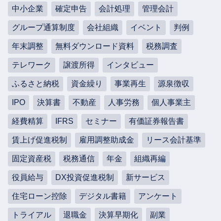
中小企業
確定申告
会計処理
管理会計
グループ通算制度
会社組織
イベント
判例
年末調整
無料ダウンロード資料
税務調査
テレワーク
譲渡所得
インタビュー
ふるさと納税
資金繰り
事業再生
源泉徴収
IPO
決算書
不動産
人事労務
個人事業主
経費精算
IFRS
セミナー
有価証券報告書
賃上げ促進税制
雇用調整助成金
リース会計基準
固定資産税
税務通信
年金
組織再編
役員給与
DX投資促進税制
新サービス
住宅ローン控除
デジタル書籍
アンケート
トライアル
退職金
決算早期化
副業