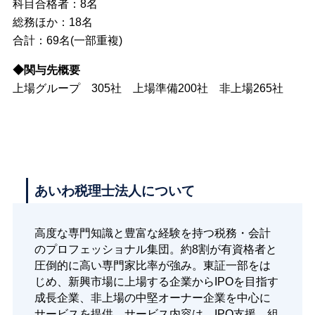
科目合格者：8名
総務ほか：18名
合計：69名(一部重複)
◆関与先概要
上場グループ 305社 上場準備200社 非上場265社
あいわ税理士法人について
高度な専門知識と豊富な経験を持つ税務・会計
のプロフェッショナル集団。約8割が有資格者と
圧倒的に高い専門家比率が強み。東証一部をは
じめ、新興市場に上場する企業からIPOを目指す
成長企業、非上場の中堅オーナー企業を中心に
サービスを提供。サービス内容は、IPO支援、組