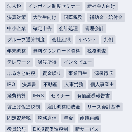
法人税
インボイス制度セミナー
新社会人向け
決算対策
大学生向け
国際税務
補助金・給付金
中小企業
確定申告
会計処理
管理会計
グループ通算制度
会社組織
イベント
判例
年末調整
無料ダウンロード資料
税務調査
テレワーク
譲渡所得
インタビュー
ふるさと納税
資金繰り
事業再生
源泉徴収
IPO
決算書
不動産
人事労務
個人事業主
経費精算
IFRS
セミナー
有価証券報告書
賃上げ促進税制
雇用調整助成金
リース会計基準
固定資産税
税務通信
年金
組織再編
役員給与
DX投資促進税制
新サービス