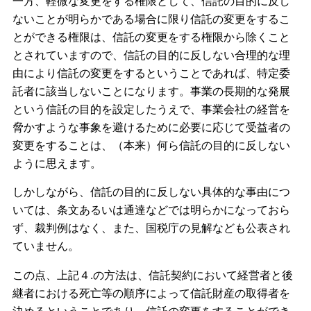
一方、軽微な変更をする権限として、信託の目的に反し
ないことが明らかである場合に限り信託の変更をするこ
とができる権限は、信託の変更をする権限から除くこと
とされていますので、信託の目的に反しない合理的な理
由により信託の変更をするということであれば、特定委
託者に該当しないことになります。事業の⾧期的な発展
という信託の目的を設定したうえで、事業会社の経営を
脅かすような事象を避けるために必要に応じて受益者の
変更をすることは、（本来）何ら信託の目的に反しない
ように思えます。
しかしながら、信託の目的に反しない具体的な事由につ
いては、条文あるいは通達などでは明らかになっておら
ず、裁判例はなく、また、国税庁の見解なども公表され
ていません。
この点、上記４.の方法は、信託契約において経営者と後
継者における死亡等の順序によって信託財産の取得者を