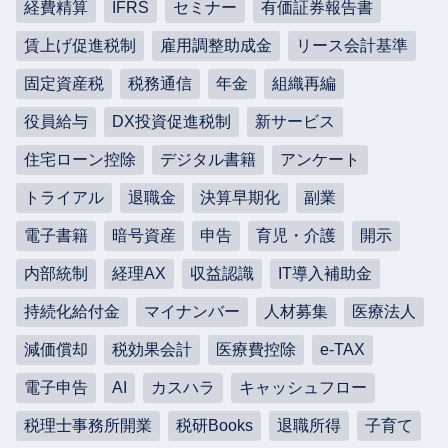
経費精算
IFRS
セミナー
有価証券報告書
賃上げ促進税制
雇用調整助成金
リース会計基準
固定資産税
税務通信
年金
組織再編
役員給与
DX投資促進税制
新サービス
住宅ローン控除
デジタル書籍
アンケート
トライアル
退職金
決算早期化
副業
電子書籍
暗号資産
申告
育児・介護
開示
内部統制
経理AX
収益認識
IT導入補助金
持続化給付金
マイナンバー
人材募集
医療法人
減価償却
税効果会計
医療費控除
e-TAX
電子申告
AI
カスハラ
キャッシュフロー
税理士事務所開業
税研Books
退職所得
子育て