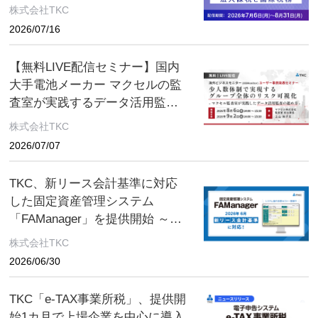
税制改正セミナー 2026年8月31
株式会社TKC
日（月）まで
2026/07/16
【無料LIVE配信セミナー】国内
大手電池メーカー マクセルの監
査室が実践するデータ活用監査
とは ～８月６日(木)、９月２日
株式会社TKC
(水) ２日間限定配信～
2026/07/07
TKC、新リース会計基準に対応
した固定資産管理システム
「FAManager」を提供開始 ～先
行登録機能を新搭載、迫る新基
株式会社TKC
準に万全の準備を～
2026/06/30
TKC「e-TAX事業所税」、提供開
始1カ月で上場企業を中心に導入