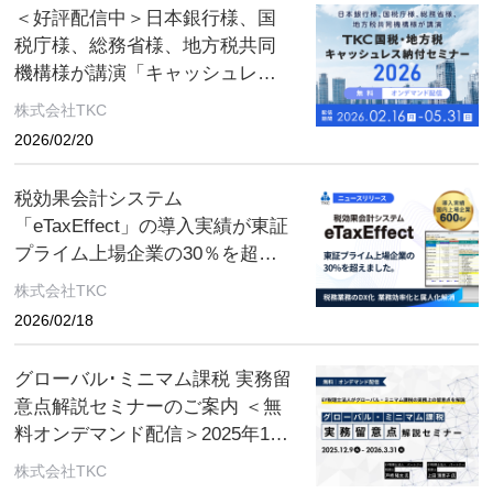
＜好評配信中＞日本銀行様、国
税庁様、総務省様、地方税共同
機構様が講演「キャッシュレス
で納税を」—キャッシュレス納
株式会社TKC
付の最前線—【5/3１まで】
2026/02/20
「TKC国税・地方税キャッシュ
レス納付セミナー2026」のご案
税効果会計システム
内
「eTaxEffect」の導入実績が東証
プライム上場企業の30％を超え
ました〜税務業務のDX化を後押
株式会社TKC
しすると共に、業務効率化と属
2026/02/18
人化解消を実現〜
グローバル･ミニマム課税 実務留
意点解説セミナーのご案内 ＜無
料オンデマンド配信＞2025年12
月9日(火)～2026年3月31日(火)
株式会社TKC