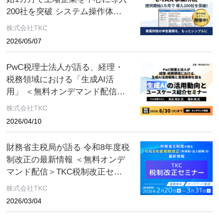
200社を突破 システム操作体感
セミナー 開催中！
株式会社TKC
2026/05/07
PwC税理士法人が語る、経理・
税務領域における「生成AI活
用」 ＜無料オンデマンド配信＞
生成AIの活用動向とユースケー
株式会社TKC
ス紹介セミナー
2026/04/10
財務省主税局が語る 令和8年度税
制改正の最新情報 ＜無料オンデ
マンド配信＞TKC税制改正セミ
ナー 2026年3月31日（火）まで
株式会社TKC
2026/03/04