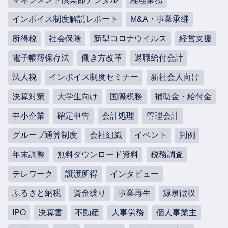
インボイス制度解説レポート
M&A・事業承継
所得税
社会保険
新型コロナウイルス
経営支援
電子帳簿保存法
働き方改革
退職給付会計
法人税
インボイス制度セミナー
新社会人向け
決算対策
大学生向け
国際税務
補助金・給付金
中小企業
確定申告
会計処理
管理会計
グループ通算制度
会社組織
イベント
判例
年末調整
無料ダウンロード資料
税務調査
テレワーク
譲渡所得
インタビュー
ふるさと納税
資金繰り
事業再生
源泉徴収
IPO
決算書
不動産
人事労務
個人事業主