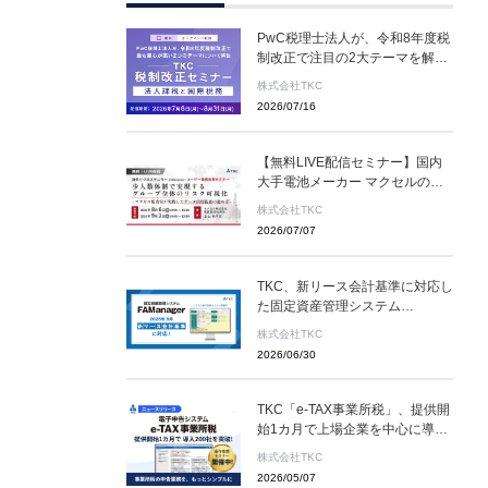
PwC税理士法人が、令和8年度税
制改正で注目の2大テーマを解説
＜無料オンデマンド配信＞TKC税
株式会社TKC
制改正セミナー 2026年8月31
2026/07/16
日（月）まで
【無料LIVE配信セミナー】国内
大手電池メーカー マクセルの監
査室が実践するデータ活用監査と
株式会社TKC
は ～８月６日(木)、９月２日
2026/07/07
(水) ２日間限定配信～
TKC、新リース会計基準に対応し
た固定資産管理システム
「FAManager」を提供開始 ～先
株式会社TKC
行登録機能を新搭載、迫る新基準
2026/06/30
に万全の準備を～
TKC「e-TAX事業所税」、提供開
始1カ月で上場企業を中心に導入
200社を突破 システム操作体感セ
株式会社TKC
ミナー 開催中！
2026/05/07