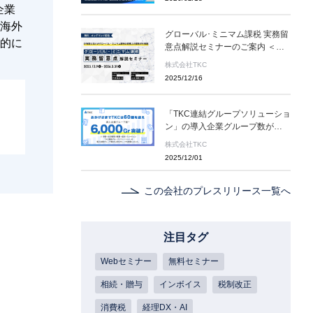
しすると共に、業務効率化と属人
企業
化解消を実現〜
海外
グローバル･ミニマム課税 実務留
的に
意点解説セミナーのご案内 ＜無
料オンデマンド配信＞2025年12
株式会社TKC
月9日(火)～2026年3月31日(火)
2025/12/16
「TKC連結グループソリューショ
ン」の導入企業グループ数が
6,000グループを突破〜上場企業
株式会社TKC
を中心に、グループ経理業務の生
2025/12/01
産性向上を支援〜
この会社のプレスリリース一覧へ
注目タグ
Webセミナー
無料セミナー
相続・贈与
インボイス
税制改正
消費税
経理DX・AI