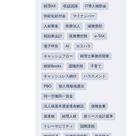
経理AX
収益認識
IT導入補助金
持続化給付金
マイナンバー
人材募集
医療法人
減価償却
税効果会計
医療費控除
e-TAX
電子申告
AI
カスハラ
キャッシュフロー
税理士事務所開業
税研Books
退職所得
子育て
キャッシュレス納付
ハラスメント
PBO
個人情報保護法
同一労働同一賃金
法人税基本通達逐条解説
債権放棄
源泉税
経理人材
新リース会計基準
トレーサビリティ
国際課税