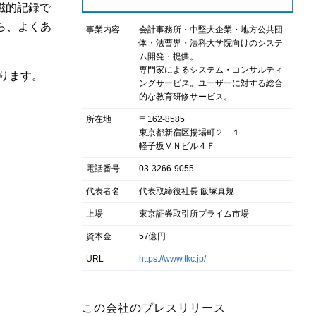
磁的記録で
ら、よくあ
事業内容
会計事務所・中堅大企業・地方公共団
体・法曹界・法科大学院向けのシステ
ム開発・提供。
専門家によるシステム・コンサルティ
なります。
ングサービス。ユーザーに対する総合
的な教育研修サービス。
所在地
〒162-8585
東京都新宿区揚場町２－１
軽子坂ＭＮビル４Ｆ
電話番号
03-3266-9055
代表者名
代表取締役社長 飯塚真規
上場
東京証券取引所プライム市場
資本金
57億円
URL
https://www.tkc.jp/
この会社のプレスリリース