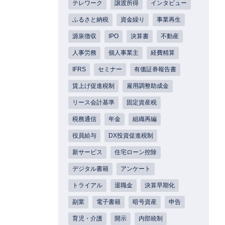
テレワーク
譲渡所得
インタビュー
ふるさと納税
資金繰り
事業再生
源泉徴収
IPO
決算書
不動産
人事労務
個人事業主
経費精算
IFRS
セミナー
有価証券報告書
賃上げ促進税制
雇用調整助成金
リース会計基準
固定資産税
税務通信
年金
組織再編
役員給与
DX投資促進税制
新サービス
住宅ローン控除
デジタル書籍
アンケート
トライアル
退職金
決算早期化
副業
電子書籍
暗号資産
申告
育児・介護
開示
内部統制