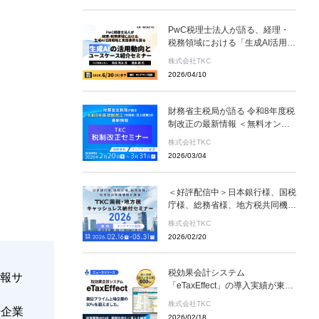
PwC税理士法人が語る、経理・
税務領域における「生成AI活用」
＜無料オンデマンド配信＞生成AI
株式会社TKC
の活用動向とユースケース紹介セ
2026/04/10
ミナー
財務省主税局が語る 令和8年度税
制改正の最新情報 ＜無料オンデ
マンド配信＞TKC税制改正セミナ
株式会社TKC
ー 2026年3月31日（火）まで
2026/03/04
＜好評配信中＞日本銀行様、国税
庁様、総務省様、地方税共同機構
様が講演「キャッシュレスで納税
株式会社TKC
を」—キャッシュレス納付の最前
2026/02/20
線—【5/3１まで】「TKC国税・
地方税キャッシュレス納付セミナ
ー2026」のご案内
税効果会計システム
情報サ
「eTaxEffect」の導入実績が東証
プライム上場企業の30％を超え
株式会社TKC
場企業
ました〜税務業務のDX化を後押
2026/02/18