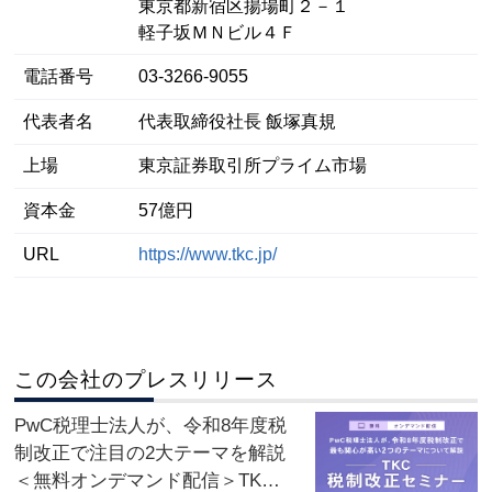
東京都新宿区揚場町２－１
軽子坂ＭＮビル４Ｆ
電話番号
03-3266-9055
代表者名
代表取締役社長 飯塚真規
上場
東京証券取引所プライム市場
資本金
57億円
URL
https://www.tkc.jp/
この会社のプレスリリース
PwC税理士法人が、令和8年度税
制改正で注目の2大テーマを解説
＜無料オンデマンド配信＞TKC