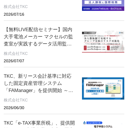
税制改正セミナー 2026年8月31
株式会社TKC
日（月）まで
2026/07/16
【無料LIVE配信セミナー】国内
大手電池メーカー マクセルの監
査室が実践するデータ活用監査
とは ～８月６日(木)、９月２日
株式会社TKC
(水) ２日間限定配信～
2026/07/07
TKC、新リース会計基準に対応
した固定資産管理システム
「FAManager」を提供開始 ～先
行登録機能を新搭載、迫る新基
株式会社TKC
準に万全の準備を～
2026/06/30
TKC「e-TAX事業所税」、提供開