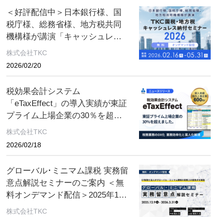
＜好評配信中＞日本銀行様、国
税庁様、総務省様、地方税共同
機構様が講演「キャッシュレス
で納税を」—キャッシュレス納
株式会社TKC
付の最前線—【5/3１まで】
2026/02/20
「TKC国税・地方税キャッシュ
レス納付セミナー2026」のご案
税効果会計システム
内
「eTaxEffect」の導入実績が東証
プライム上場企業の30％を超え
ました〜税務業務のDX化を後押
株式会社TKC
しすると共に、業務効率化と属
2026/02/18
人化解消を実現〜
グローバル･ミニマム課税 実務留
意点解説セミナーのご案内 ＜無
料オンデマンド配信＞2025年12
月9日(火)～2026年3月31日(火)
株式会社TKC