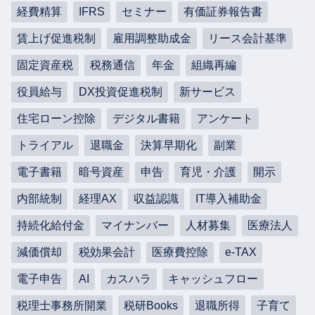
経費精算
IFRS
セミナー
有価証券報告書
賃上げ促進税制
雇用調整助成金
リース会計基準
固定資産税
税務通信
年金
組織再編
役員給与
DX投資促進税制
新サービス
住宅ローン控除
デジタル書籍
アンケート
トライアル
退職金
決算早期化
副業
電子書籍
暗号資産
申告
育児・介護
開示
内部統制
経理AX
収益認識
IT導入補助金
持続化給付金
マイナンバー
人材募集
医療法人
減価償却
税効果会計
医療費控除
e-TAX
電子申告
AI
カスハラ
キャッシュフロー
税理士事務所開業
税研Books
退職所得
子育て