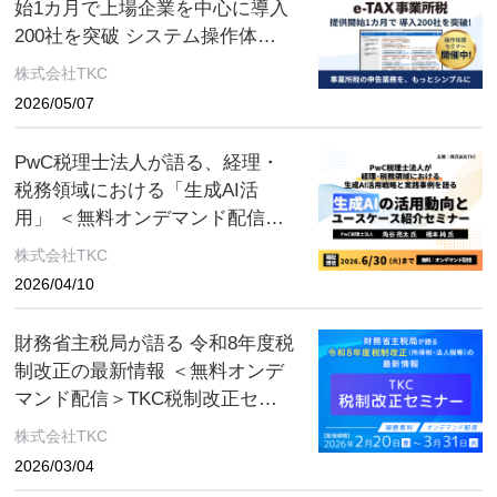
始1カ月で上場企業を中心に導入
200社を突破 システム操作体感
セミナー 開催中！
株式会社TKC
2026/05/07
PwC税理士法人が語る、経理・
税務領域における「生成AI活
用」 ＜無料オンデマンド配信＞
生成AIの活用動向とユースケー
株式会社TKC
ス紹介セミナー
2026/04/10
財務省主税局が語る 令和8年度税
制改正の最新情報 ＜無料オンデ
マンド配信＞TKC税制改正セミ
ナー 2026年3月31日（火）まで
株式会社TKC
2026/03/04