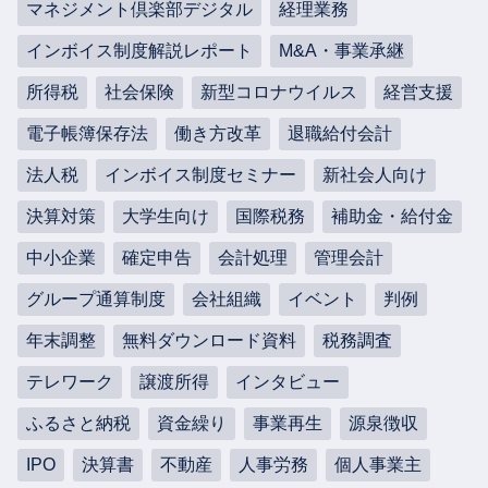
マネジメント倶楽部デジタル
経理業務
インボイス制度解説レポート
M&A・事業承継
所得税
社会保険
新型コロナウイルス
経営支援
電子帳簿保存法
働き方改革
退職給付会計
法人税
インボイス制度セミナー
新社会人向け
決算対策
大学生向け
国際税務
補助金・給付金
中小企業
確定申告
会計処理
管理会計
グループ通算制度
会社組織
イベント
判例
年末調整
無料ダウンロード資料
税務調査
テレワーク
譲渡所得
インタビュー
ふるさと納税
資金繰り
事業再生
源泉徴収
IPO
決算書
不動産
人事労務
個人事業主