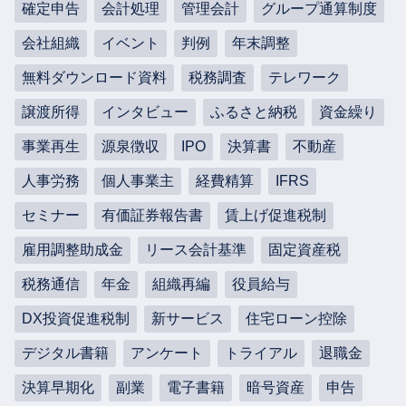
確定申告
会計処理
管理会計
グループ通算制度
会社組織
イベント
判例
年末調整
無料ダウンロード資料
税務調査
テレワーク
譲渡所得
インタビュー
ふるさと納税
資金繰り
事業再生
源泉徴収
IPO
決算書
不動産
人事労務
個人事業主
経費精算
IFRS
セミナー
有価証券報告書
賃上げ促進税制
雇用調整助成金
リース会計基準
固定資産税
税務通信
年金
組織再編
役員給与
DX投資促進税制
新サービス
住宅ローン控除
デジタル書籍
アンケート
トライアル
退職金
決算早期化
副業
電子書籍
暗号資産
申告