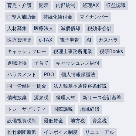
育児・介護
開示
内部統制
経理AX
収益認識
IT導入補助金
持続化給付金
マイナンバー
人材募集
医療法人
減価償却
税効果会計
医療費控除
e-TAX
電子申告
AI
カスハラ
キャッシュフロー
税理士事務所開業
税研Books
退職所得
子育て
キャッシュレス納付
ハラスメント
PBO
個人情報保護法
同一労働同一賃金
法人税基本通達逐条解説
債権放棄
源泉税
経理人材
新リース会計基準
トレーサビリティ
国際課税
地域経済
設備投資税制
最低賃金
地方税
資産税
松竹劇団新派
インボイス制度
リニューアル