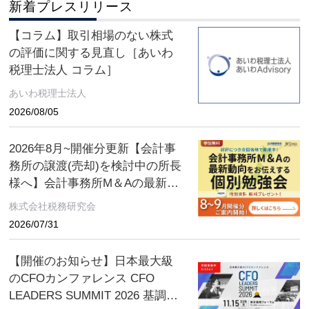
新着プレスリリース
【コラム】取引相場のない株式
の評価に関する見直し［あいわ
税理士法人 コラム］
あいわ税理士法人
2026/08/05
2026年8月~開催分更新【会計事
務所の譲渡(売却)を検討中の所長
様へ】会計事務所M＆Aの最新動
向をお伝えする無料個別勉強会
株式会社税務研究会
（限定特典付き）にぜひご参加
2026/07/31
ください。 ～好評につき全国各
地で開催中！～
【開催のお知らせ】日本最大級
のCFOカンファレンス CFO
LEADERS SUMMIT 2026 基調講