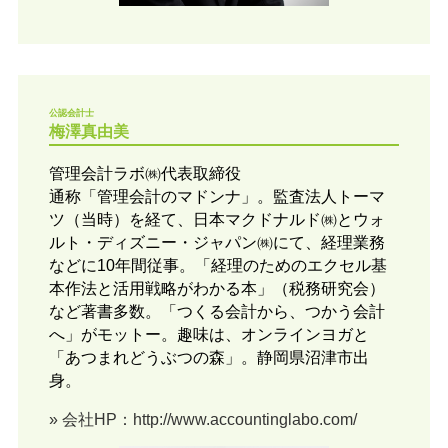
公認会計士
梅澤真由美
管理会計ラボ㈱代表取締役
通称「管理会計のマドンナ」。監査法人トーマ
ツ（当時）を経て、日本マクドナルド㈱とウォ
ルト・ディズニー・ジャパン㈱にて、経理業務
などに10年間従事。「経理のためのエクセル基
本作法と活用戦略がわかる本」（税務研究会）
など著書多数。「つくる会計から、つかう会計
へ」がモットー。趣味は、オンラインヨガと
「あつまれどうぶつの森」。静岡県沼津市出
身。
» 会社HP：http://www.accountinglabo.com/