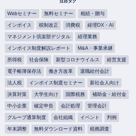
注目タグ
Webセミナー
無料セミナー
相続・贈与
インボイス
税制改正
消費税
経理DX・AI
マネジメント倶楽部デジタル
経理業務
インボイス制度解説レポート
M&A・事業承継
所得税
社会保険
新型コロナウイルス
経営支援
電子帳簿保存法
働き方改革
退職給付会計
法人税
インボイス制度セミナー
新社会人向け
決算対策
大学生向け
国際税務
補助金・給付金
中小企業
確定申告
会計処理
管理会計
グループ通算制度
会社組織
イベント
判例
年末調整
無料ダウンロード資料
税務調査