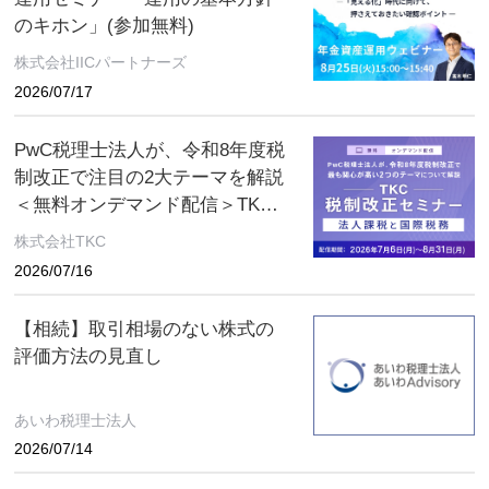
のキホン」(参加無料)
株式会社IICパートナーズ
2026/07/17
PwC税理士法人が、令和8年度税
制改正で注目の2大テーマを解説
＜無料オンデマンド配信＞TKC
税制改正セミナー 2026年8月31
株式会社TKC
日（月）まで
2026/07/16
【相続】取引相場のない株式の
評価方法の見直し
あいわ税理士法人
2026/07/14