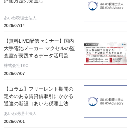
評価方法の見直し
あいわ税理士法人
2026/07/14
【無料LIVE配信セミナー】国内
大手電池メーカー マクセルの監
査室が実践するデータ活用監査
とは ～８月６日(木)、９月２日
株式会社TKC
(水) ２日間限定配信～
2026/07/07
【コラム】フリーレント期間の
定めのある賃貸借取引にかかる
通達の新設［あいわ税理士法人
コラム］
あいわ税理士法人
2026/07/01