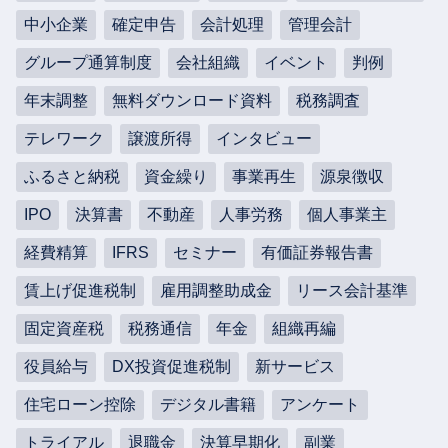
中小企業
確定申告
会計処理
管理会計
グループ通算制度
会社組織
イベント
判例
年末調整
無料ダウンロード資料
税務調査
テレワーク
譲渡所得
インタビュー
ふるさと納税
資金繰り
事業再生
源泉徴収
IPO
決算書
不動産
人事労務
個人事業主
経費精算
IFRS
セミナー
有価証券報告書
賃上げ促進税制
雇用調整助成金
リース会計基準
固定資産税
税務通信
年金
組織再編
役員給与
DX投資促進税制
新サービス
住宅ローン控除
デジタル書籍
アンケート
トライアル
退職金
決算早期化
副業