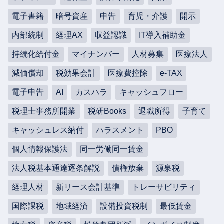
電子書籍
暗号資産
申告
育児・介護
開示
内部統制
経理AX
収益認識
IT導入補助金
持続化給付金
マイナンバー
人材募集
医療法人
減価償却
税効果会計
医療費控除
e-TAX
電子申告
AI
カスハラ
キャッシュフロー
税理士事務所開業
税研Books
退職所得
子育て
キャッシュレス納付
ハラスメント
PBO
個人情報保護法
同一労働同一賃金
法人税基本通達逐条解説
債権放棄
源泉税
経理人材
新リース会計基準
トレーサビリティ
国際課税
地域経済
設備投資税制
最低賃金