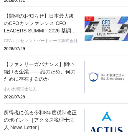
2026/07/31
ください。 ～好評につき全国各
地で開催中！～
【開催のお知らせ】日本最大級
のCFOカンファレンス CFO
LEADERS SUMMIT 2026 基調講
演にソフトバンクグループCFO
CPAエクセレントパートナーズ株式会社
の後藤芳光氏の登壇が決定
2026/07/29
【ファミリーガバナンス】問い
続ける企業 ――誰のため、何の
ために存在するのか
あいわ税理士法人
2026/07/28
所得税に係る令和8年度税制改正
のポイント［アクタス税理士法
人 News Letter］