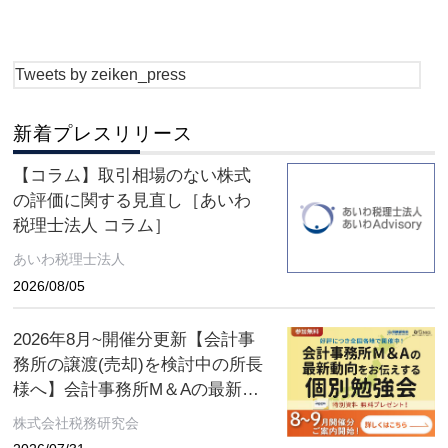
Tweets by zeiken_press
新着プレスリリース
【コラム】取引相場のない株式
の評価に関する見直し［あいわ
税理士法人 コラム］
あいわ税理士法人
2026/08/05
2026年8月~開催分更新【会計事
務所の譲渡(売却)を検討中の所長
様へ】会計事務所M＆Aの最新動
向をお伝えする無料個別勉強会
株式会社税務研究会
（限定特典付き）にぜひご参加