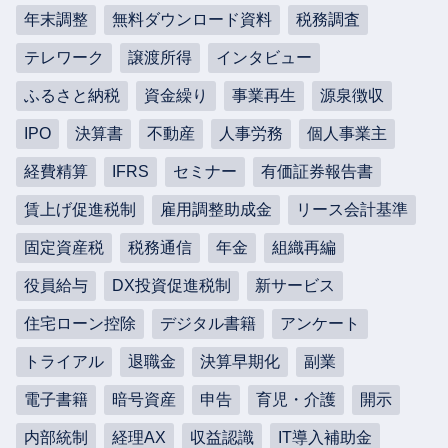
年末調整
無料ダウンロード資料
税務調査
テレワーク
譲渡所得
インタビュー
ふるさと納税
資金繰り
事業再生
源泉徴収
IPO
決算書
不動産
人事労務
個人事業主
経費精算
IFRS
セミナー
有価証券報告書
賃上げ促進税制
雇用調整助成金
リース会計基準
固定資産税
税務通信
年金
組織再編
役員給与
DX投資促進税制
新サービス
住宅ローン控除
デジタル書籍
アンケート
トライアル
退職金
決算早期化
副業
電子書籍
暗号資産
申告
育児・介護
開示
内部統制
経理AX
収益認識
IT導入補助金