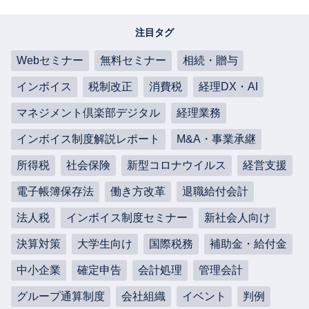
注目タグ
Webセミナー
無料セミナー
相続・贈与
インボイス
税制改正
消費税
経理DX・AI
マネジメント倶楽部デジタル
経理業務
インボイス制度解説レポート
M&A・事業承継
所得税
社会保険
新型コロナウイルス
経営支援
電子帳簿保存法
働き方改革
退職給付会計
法人税
インボイス制度セミナー
新社会人向け
決算対策
大学生向け
国際税務
補助金・給付金
中小企業
確定申告
会計処理
管理会計
グループ通算制度
会社組織
イベント
判例