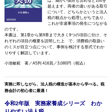
は、細かい箇所も含めると100を
超えます。両者の違いがある取引
について、どちらかというと法人
税の観点から処理しがちであり、
これが非違事項の発生につながる
のです。
本書は、第1章から第9章まで大きく9つの項目に分
け、そ
れぞれの項目の概要を説明した上 で、消費税の取扱い
のミスが目立つ点について、事例を検討する形式でわか
りやすく解説しています。
小池敏範 著／A5判 416頁／3,080円（税込）
実務に即しながら、法人税の構造が基本から学べる。税
務会計の初心者に最適！
令和2年版 実務家養成シリーズ わか
りやすい法人税