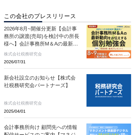
この会社のプレスリリース
2026年8月~開催分更新【会計事
務所の譲渡(売却)を検討中の所長
様へ】会計事務所M＆Aの最新動
向をお伝えする無料個別勉強会
株式会社税務研究会
（限定特典付き）にぜひご参加
2026/07/31
ください。 ～好評につき全国各
地で開催中！～
新会社設立のお知らせ【株式会
社税務研究会パートナーズ】
株式会社税務研究会
2025/04/01
会計事務所向け 顧問先への情報
配信サービスのご案内【マネジ