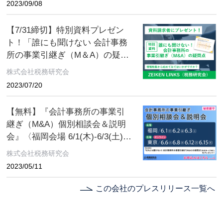
2023/09/08
【7/31締切】特別資料プレゼン
ト！「誰にも聞けない 会計事務
所の事業引継ぎ（M＆A）の疑問
点［譲渡用・入門編］」「知っ
株式会社税務研究会
ておきたい 小さな会社の事業引
2023/07/20
継ぎ（M＆A）の基本［譲渡用・
入門編］」
【無料】『会計事務所の事業引
継ぎ（M&A）個別相談会＆説明
会』〈福岡会場 6/1(木)‐6/3(土)／
東京会場6/6(火)‐6/15(木)〉【特
株式会社税務研究会
典資料】「だれにも聞けない
2023/05/11
会計事務所の事業引継ぎ
（M&A）の疑問点〈譲渡用・入
この会社のプレスリリース一覧へ
門編〉」をプレゼント！