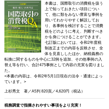
本書は、国際取引の消費税を扱う
上で知っておきたい項目につい
て、他に類をみない豊富な事例を
用いてわかりやすく解説してお
り、各事例を検討することで消費
税をどのように考え、判断すべき
かを身につけることができます。
七訂版においては、令和2年度税
制改正までの内容を反映させ、全
体を見直ししたほか、納税義務の
転換に関するものを中心に32例を追加、その他事例の入
替え等を行い、合計475事例として内容の充実を図りまし
た。
<本書の内容は、令和2年5月1日現在の法令・通達によっ
ています。>
上杉秀文 著／A5判 820頁／4,620円（税込）
税務調査で指摘されやすい事項をより充実！