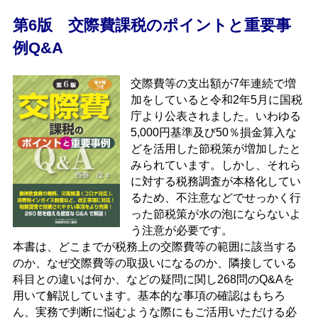
第6版 交際費課税のポイントと重要事
例Q&A
交際費等の支出額が7年連続で増
加をしていると令和2年5月に国税
庁より公表されました。いわゆる
5,000円基準及び50％損金算入な
どを活用した節税策が増加したと
みられています。しかし、それら
に対する税務調査が本格化してい
るため、不注意などでせっかく行
った節税策が水の泡にならないよ
う注意が必要です。
本書は、どこまでが税務上の交際費等の範囲に該当する
のか、なぜ交際費等の取扱いになるのか、隣接している
科目との違いは何か、などの疑問に関し268問のQ&Aを
用いて解説しています。基本的な事項の確認はもちろ
ん、実務で判断に悩むような際にもご活用いただける必