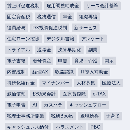
賃上げ促進税制
雇用調整助成金
リース会計基準
固定資産税
税務通信
年金
組織再編
役員給与
DX投資促進税制
新サービス
住宅ローン控除
デジタル書籍
アンケート
トライアル
退職金
決算早期化
副業
電子書籍
暗号資産
申告
育児・介護
開示
内部統制
経理AX
収益認識
IT導入補助金
持続化給付金
マイナンバー
人材募集
医療法人
減価償却
税効果会計
医療費控除
e-TAX
電子申告
AI
カスハラ
キャッシュフロー
税理士事務所開業
税研Books
退職所得
子育て
キャッシュレス納付
ハラスメント
PBO