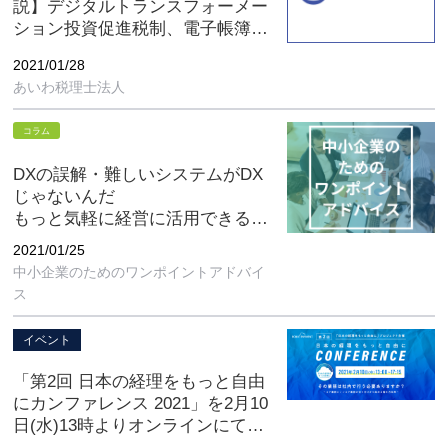
説】デジタルトランスフォーメー
ション投資促進税制、電子帳簿等
保存制度の見直し、納税環境整備
2021/01/28
［あいわ税理士法人ミニWebセミ
あいわ税理士法人
ナー］
コラム
DXの誤解・難しいシステムがDX
じゃないんだ
もっと気軽に経営に活用できるエ
クセルみたいなもので十分DX・経
2021/01/25
営改善になるんだ
中小企業のためのワンポイントアドバイ
ス
イベント
「第2回 日本の経理をもっと自由
にカンファレンス 2021」を2月10
日(水)13時よりオンラインにて開
催します