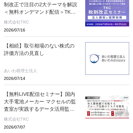
制改正で注目の2大テーマを解説
＜無料オンデマンド配信＞TKC
税制改正セミナー 2026年8月31
株式会社TKC
日（月）まで
2026/07/16
【相続】取引相場のない株式の
評価方法の見直し
あいわ税理士法人
2026/07/14
【無料LIVE配信セミナー】国内
大手電池メーカー マクセルの監
査室が実践するデータ活用監査
とは ～８月６日(木)、９月２日
株式会社TKC
(水) ２日間限定配信～
2026/07/07