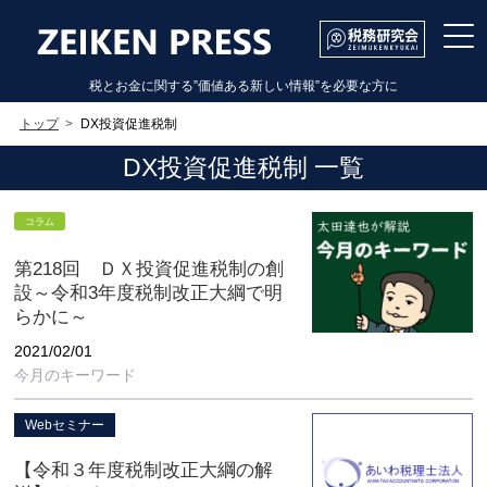
税とお金に関する”価値ある新しい情報”を必要な方に
トップ
DX投資促進税制
DX投資促進税制 一覧
コラム
第218回 ＤＸ投資促進税制の創
設～令和3年度税制改正大綱で明
らかに～
2021/02/01
今月のキーワード
Webセミナー
【令和３年度税制改正大綱の解