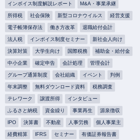
インボイス制度解説レポート
M&A・事業承継
所得税
社会保険
新型コロナウイルス
経営支援
電子帳簿保存法
働き方改革
退職給付会計
法人税
インボイス制度セミナー
新社会人向け
決算対策
大学生向け
国際税務
補助金・給付金
中小企業
確定申告
会計処理
管理会計
グループ通算制度
会社組織
イベント
判例
年末調整
無料ダウンロード資料
税務調査
テレワーク
譲渡所得
インタビュー
ふるさと納税
資金繰り
事業再生
源泉徴収
IPO
決算書
不動産
人事労務
個人事業主
経費精算
IFRS
セミナー
有価証券報告書