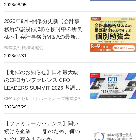
2026/08/05
2026年8月~開催分更新【会計事
務所の譲渡(売却)を検討中の所長
様へ】会計事務所M＆Aの最新動
向をお伝えする無料個別勉強会
株式会社税務研究会
（限定特典付き）にぜひご参加
2026/07/31
ください。 ～好評につき全国各
地で開催中！～
【開催のお知らせ】日本最大級
のCFOカンファレンス CFO
LEADERS SUMMIT 2026 基調講
演にソフトバンクグループCFO
CPAエクセレントパートナーズ株式会社
の後藤芳光氏の登壇が決定
2026/07/29
【ファミリーガバナンス】問い
続ける企業 ――誰のため、何の
ために存在するのか