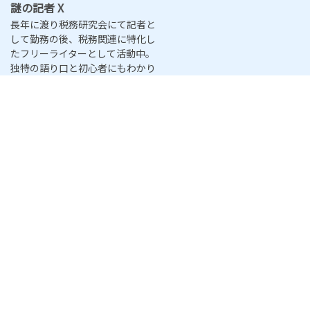
謎の記者 X
長年に渡り税務研究会にて記者と
して勤務の後、税務関連に特化し
たフリーライターとして活動中。
独特の語り口と初心者にもわかり
やすい対話形式の記事が人気。
対話でわかる！インボイス制度あれ
これ
インボイス導入がサラリーマンの経費精算や
副業にも影響！？免税事業者への影響とは
交際費5,000円基準にもインボイスが影響?イ
ンボイスと免税事業者の排除ケーススタディー
どこまでも厄介な軽減税率・・・3万円未満の
仕入れであれば領収書はいらないものの