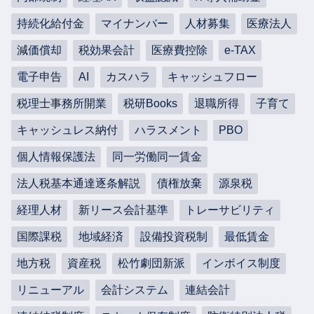
持続化給付金
マイナンバー
人材募集
医療法人
減価償却
税効果会計
医療費控除
e-TAX
電子申告
AI
カスハラ
キャッシュフロー
税理士事務所開業
税研Books
退職所得
子育て
キャッシュレス納付
ハラスメント
PBO
個人情報保護法
同一労働同一賃金
法人税基本通達逐条解説
債権放棄
源泉税
経理人材
新リース会計基準
トレーサビリティ
国際課税
地域経済
設備投資税制
最低賃金
地方税
資産税
松竹劇団新派
インボイス制度
リニューアル
会計システム
連結会計