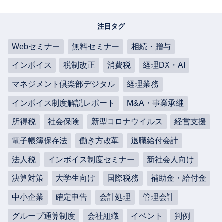
注目タグ
Webセミナー
無料セミナー
相続・贈与
インボイス
税制改正
消費税
経理DX・AI
マネジメント倶楽部デジタル
経理業務
インボイス制度解説レポート
M&A・事業承継
所得税
社会保険
新型コロナウイルス
経営支援
電子帳簿保存法
働き方改革
退職給付会計
法人税
インボイス制度セミナー
新社会人向け
決算対策
大学生向け
国際税務
補助金・給付金
中小企業
確定申告
会計処理
管理会計
グループ通算制度
会社組織
イベント
判例