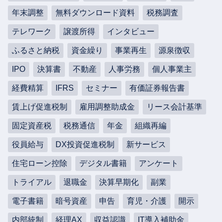
年末調整
無料ダウンロード資料
税務調査
テレワーク
譲渡所得
インタビュー
ふるさと納税
資金繰り
事業再生
源泉徴収
IPO
決算書
不動産
人事労務
個人事業主
経費精算
IFRS
セミナー
有価証券報告書
賃上げ促進税制
雇用調整助成金
リース会計基準
固定資産税
税務通信
年金
組織再編
役員給与
DX投資促進税制
新サービス
住宅ローン控除
デジタル書籍
アンケート
トライアル
退職金
決算早期化
副業
電子書籍
暗号資産
申告
育児・介護
開示
内部統制
経理AX
収益認識
IT導入補助金