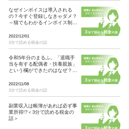
なぜインボイスは導入される
の？今すぐ登録しなきゃダメ？
～猫でもわかるインボイス制度
②＜3分で読める税金の話＞
2022/12/01
3分で読める税金の話
令和5年分のまるふ。「退職手
当を有する配偶者・扶養親族」
という欄ができたのはなぜ？＜
3分で読める税金の話＞
2022/11/08
3分で読める税金の話
副業収入は帳簿があれば必ず事
業所得!?＜3分で読める税金の
話＞