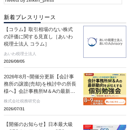
Tweets by zeiken_press
新着プレスリリース
【コラム】取引相場のない株式
の評価に関する見直し［あいわ
税理士法人 コラム］
あいわ税理士法人
2026/08/05
2026年8月~開催分更新【会計事
務所の譲渡(売却)を検討中の所長
様へ】会計事務所M＆Aの最新動
向をお伝えする無料個別勉強会
株式会社税務研究会
（限定特典付き）にぜひご参加
2026/07/31
ください。 ～好評につき全国各
地で開催中！～
【開催のお知らせ】日本最大級