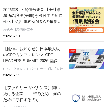
2026年8月~開催分更新【会計事
務所の譲渡(売却)を検討中の所長
様へ】会計事務所M＆Aの最新動
向をお伝えする無料個別勉強会
株式会社税務研究会
（限定特典付き）にぜひご参加
2026/07/31
ください。 ～好評につき全国各
地で開催中！～
【開催のお知らせ】日本最大級
のCFOカンファレンス CFO
LEADERS SUMMIT 2026 基調講
演にソフトバンクグループCFO
CPAエクセレントパートナーズ株式会社
の後藤芳光氏の登壇が決定
2026/07/29
【ファミリーガバナンス】問い
続ける企業 ――誰のため、何の
ために存在するのか