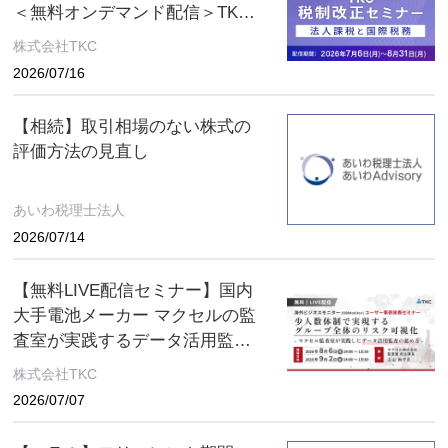
＜無料オンデマンド配信＞TKC
税制改正セミナー 2026年8月31
株式会社TKC
日（月）まで
2026/07/16
【相続】取引相場のない株式の
評価方法の見直し
あいわ税理士法人
2026/07/14
【無料LIVE配信セミナー】国内
大手電池メーカー マクセルの監
査室が実践するデータ活用監査
とは ～８月６日(木)、９月２日
株式会社TKC
(水) ２日間限定配信～
2026/07/07