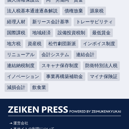
法人税基本通達逐条解説
債権放棄
源泉税
経理人材
新リース会計基準
トレーサビリティ
国際課税
地域経済
設備投資税制
最低賃金
地方税
資産税
松竹劇団新派
インボイス制度
リニューアル
会計システム
連結会計
連結納税制度
スキャナ保存制度
防衛特別法人税
イノベーション
事業再構築補助金
マイナ保険証
減損会計
飲食業
運営会社
本サイトの利用について