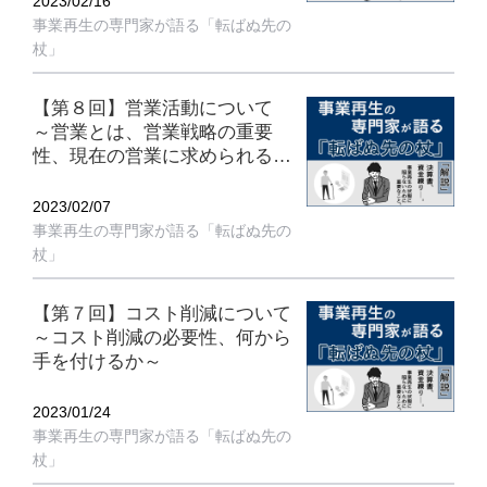
2023/02/16
事業再生の専門家が語る「転ばぬ先の
杖」
【第８回】営業活動について
～営業とは、営業戦略の重要
性、現在の営業に求められるこ
と、売上を上げる方法、事業再
生の局面で営業に必要なこと～
2023/02/07
事業再生の専門家が語る「転ばぬ先の
杖」
【第７回】コスト削減について
～コスト削減の必要性、何から
手を付けるか～
2023/01/24
事業再生の専門家が語る「転ばぬ先の
杖」