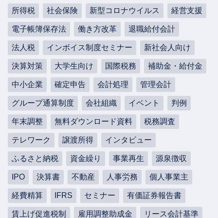
所得税
社会保険
新型コロナウイルス
経営支援
電子帳簿保存法
働き方改革
退職給付会計
法人税
インボイス制度セミナー
新社会人向け
決算対策
大学生向け
国際税務
補助金・給付金
中小企業
確定申告
会計処理
管理会計
グループ通算制度
会社組織
イベント
判例
年末調整
無料ダウンロード資料
税務調査
テレワーク
譲渡所得
インタビュー
ふるさと納税
資金繰り
事業再生
源泉徴収
IPO
決算書
不動産
人事労務
個人事業主
経費精算
IFRS
セミナー
有価証券報告書
賃上げ促進税制
雇用調整助成金
リース会計基準