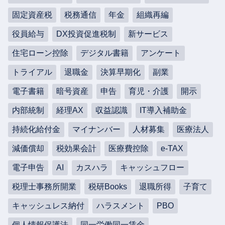
固定資産税
税務通信
年金
組織再編
役員給与
DX投資促進税制
新サービス
住宅ローン控除
デジタル書籍
アンケート
トライアル
退職金
決算早期化
副業
電子書籍
暗号資産
申告
育児・介護
開示
内部統制
経理AX
収益認識
IT導入補助金
持続化給付金
マイナンバー
人材募集
医療法人
減価償却
税効果会計
医療費控除
e-TAX
電子申告
AI
カスハラ
キャッシュフロー
税理士事務所開業
税研Books
退職所得
子育て
キャッシュレス納付
ハラスメント
PBO
個人情報保護法
同一労働同一賃金