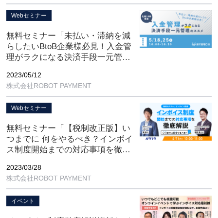
Webセミナー
無料セミナー「未払い・滞納を減
らしたいBtoB企業様必見！入金管
理がラクになる決済手段一元管理
のススメ」
2023/05/12
【5/18(木), 5/25(木) オンライン開
株式会社ROBOT PAYMENT
催】
Webセミナー
無料セミナー「【税制改正版】い
つまでに 何をやるべき？インボイ
ス制度開始までの対応事項を徹底
解説！」
2023/03/28
【4/11(火) 10:00-11:00 オンライン
株式会社ROBOT PAYMENT
開催】
イベント