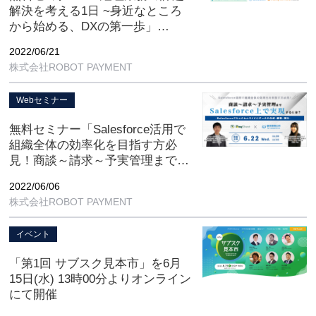
解決を考える1日 ~身近なところ
から始める、DXの第一歩」
【7/19(火) 13:00-18:00 オンライン
2022/06/21
開催】
株式会社ROBOT PAYMENT
Webセミナー
無料セミナー「Salesforce活用で
組織全体の効率化を目指す方必
見！商談～請求～予実管理まで、
Salesforce上で実現するには？」
2022/06/06
【6/22(水) 11:00-11:45 オンライン
株式会社ROBOT PAYMENT
開催】
イベント
「第1回 サブスク見本市」を6月
15日(水) 13時00分よりオンライン
にて開催