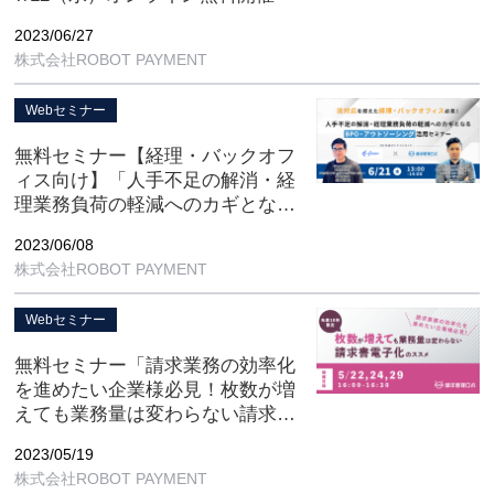
2023/06/27
株式会社ROBOT PAYMENT
Webセミナー
無料セミナー【経理・バックオフ
ィス向け】「人手不足の解消・経
理業務負荷の軽減へのカギとな
る、BPO・アウトソーシング活用
2023/06/08
セミナー」6/21（水）オンライン
株式会社ROBOT PAYMENT
開催
Webセミナー
無料セミナー「請求業務の効率化
を進めたい企業様必見！枚数が増
えても業務量は変わらない請求書
電子化のススメ」
2023/05/19
【5/22(月), 5/24(水) , 5/29(月) オ
株式会社ROBOT PAYMENT
ンライン開催】