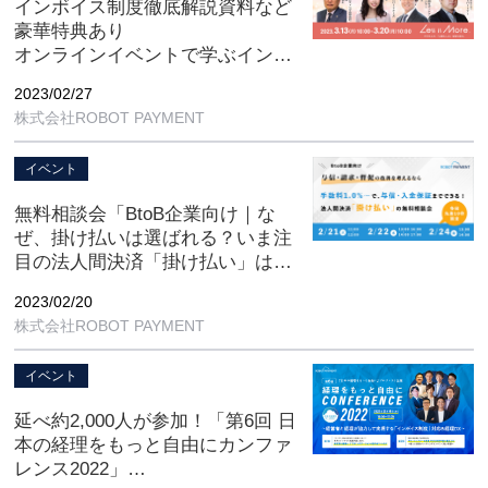
インボイス制度徹底解説資料など
豪華特典あり
オンラインイベントで学ぶインボ
イス対応最前線 「Less is More.」
2023/02/27
【2023年3月13日(月) 10:00 – 3月
株式会社ROBOT PAYMENT
20日(月) 10:00 オンライン開
催】
イベント
無料相談会「BtoB企業向け｜な
ぜ、掛け払いは選ばれる？いま注
目の法人間決済「掛け払い」はど
んなメリットが出るか、個別相談
2023/02/20
しませんか？」
株式会社ROBOT PAYMENT
【2/21(火), 2/22(水) , 2/24(金) オ
ンライン開催】
イベント
延べ約2,000人が参加！「第6回 日
本の経理をもっと自由にカンファ
レンス2022」