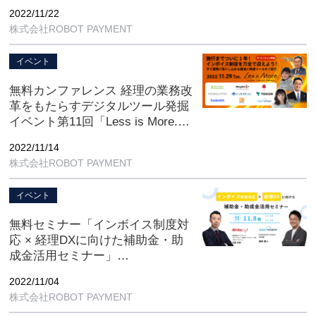
12月14日（水）14時〜オンライン
2022/11/22
開催
株式会社ROBOT PAYMENT
イベント
無料カンファレンス 経理の業務改
革をもたらすデジタルツール発掘
イベント第11回「Less is More.」
【11/29(火) 10:00-16:45 オンライ
2022/11/14
ン開催】
株式会社ROBOT PAYMENT
イベント
無料セミナー「インボイス制度対
応 × 経理DXに向けた補助金・助
成金活用セミナー」
【11/8(火) 11:00-12:00 オンライン
2022/11/04
開催】
株式会社ROBOT PAYMENT