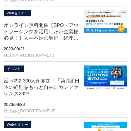
ライン開催
Webセミナー
オンライン無料開催【BPO・アウ
トソーシングを活用したい企業様
必見！】人手不足の解消・経理の
業務負担軽減を実現！請求業務に
2023/09/21
おけるBPO・アウトソーシングの
株式会社ROBOT PAYMENT
活用術
イベント
延べ約2,300人が参加！「第7回 日
本の経理をもっと自由にカンファ
レンス2023」
9月6日（水）〜9月13日（水）オ
2023/08/28
ンライン開催
株式会社ROBOT PAYMENT
Webセミナー