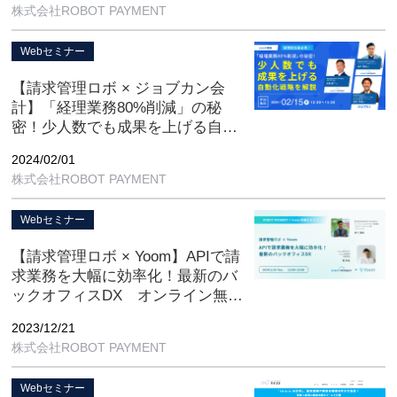
株式会社ROBOT PAYMENT
Webセミナー
【請求管理ロボ × ジョブカン会
計】「経理業務80%削減」の秘
密！少人数でも成果を上げる自動
化戦略を解説 オンライン無料開
2024/02/01
催
株式会社ROBOT PAYMENT
Webセミナー
【請求管理ロボ × Yoom】APIで請
求業務を大幅に効率化！最新のバ
ックオフィスDX オンライン無料
開催
2023/12/21
株式会社ROBOT PAYMENT
Webセミナー