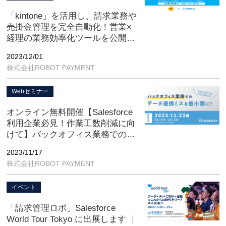
「kintone」を活用し、請求業務や
売掛金管理を完全自動化！営業×
経理の業務効率化ツールを公開
オンライン無料開催
2023/12/01
株式会社ROBOT PAYMENT
Webセミナー
オンライン無料開催【Salesforce
利用企業必見！作業工数削減に向
けて】バックオフィス業務でのデ
ータ連携ミスを最小限に！余裕の
2023/11/17
ある業務を実現！請求業務におけ
株式会社ROBOT PAYMENT
るSalesforce活用術
イベント
「請求管理ロボ」Salesforce
World Tour Tokyo に出展します ｜