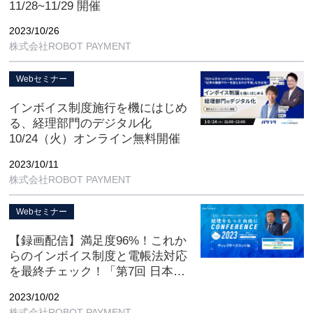
11/28~11/29 開催
2023/10/26
株式会社ROBOT PAYMENT
Webセミナー
インボイス制度施行を機にはじめ
る、経理部門のデジタル化
10/24（火）オンライン無料開催
2023/10/11
株式会社ROBOT PAYMENT
Webセミナー
【録画配信】満足度96%！これか
らのインボイス制度と電帳法対応
を最終チェック！「第7回 日本の
経理をもっと自由にカンファレン
2023/10/02
ス2023」10月31日（火）までオン
株式会社ROBOT PAYMENT