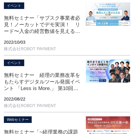
イベント
無料セミナー「サブスク事業者必
見！ノーカットでデモ実演！ リ
ード〜入金の経営数値を見える化
し施策にすぐ繋げる方法を大公
2022/10/03
開！！」
株式会社ROBOT PAYMENT
【10/12(水) 11:00-12:00 オンライ
ン開催】
イベント
無料セミナー 経理の業務改革を
もたらすデジタルツール発掘イベ
ント 「Less is More.」 第10回
【8/26(金) 13:00-18:00 オンライン
2022/08/22
開催】
株式会社ROBOT PAYMENT
Webセミナー
無料セミナー「~経理業務の課題