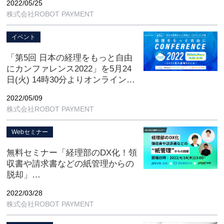
2022/05/25
株式会社ROBOT PAYMENT
イベント
「第5回 日本の経理をもっと自由
にカンファレンス2022」を5月24
日(火) 14時30分よりオンラインに
て開催
2022/05/09
株式会社ROBOT PAYMENT
Webセミナー
無料セミナー「経理部のDX化！領
収書や請求書などの紙管理からの
脱却」
【4/14(木) 13:00-14:15 オンライン
2022/03/28
開催】
株式会社ROBOT PAYMENT