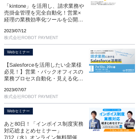
「kintone」を活用し、請求業務や
売掛金管理を完全自動化！営業×
経理の業務効率化ツールを公開
オンライン無料開催
2023/07/12
株式会社ROBOT PAYMENT
Webセミナー
【Salesforceを活用したい企業様
必見！】営業・バックオフィスの
業務プロセス自動化・見える化を
実現！請求業務における
2023/07/07
Salesforce活用術 オンライン無
株式会社ROBOT PAYMENT
料開催
Webセミナー
あと80日！「インボイス制度実務
対応総まとめセミナー」
7/12（水）オンライン無料開催