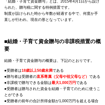
「結婚・子育て資金贈与」とは、2015年4月1日から設け
られた、贈与税に関する特例措置です。
制度が設けられた時から年数が経過する中で、何度か手
直しが行われ、現在の形となっています。
■結婚・子育て資金贈与の非課税措置の概
要
結婚・子育て資金贈与の概要は、下記のとおりです。
●受贈者は
1
8歳以上50歳未満
である
●贈与者は受贈者の
直系尊属（父母や祖父母など）
である
●非課税で贈与できる金額は
最大1,000万円
である
●受贈者は贈与された資金を結婚・子育てのために使うこ
とができる
●受贈者の前年の合計所得金額が1,000万円を超える場合