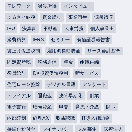
テレワーク
譲渡所得
インタビュー
ふるさと納税
資金繰り
事業再生
源泉徴収
IPO
決算書
不動産
人事労務
個人事業主
経費精算
IFRS
セミナー
有価証券報告書
賃上げ促進税制
雇用調整助成金
リース会計基準
固定資産税
税務通信
年金
組織再編
役員給与
DX投資促進税制
新サービス
住宅ローン控除
デジタル書籍
アンケート
トライアル
退職金
決算早期化
副業
電子書籍
暗号資産
申告
育児・介護
開示
内部統制
経理AX
収益認識
IT導入補助金
持続化給付金
マイナンバー
人材募集
医療法人