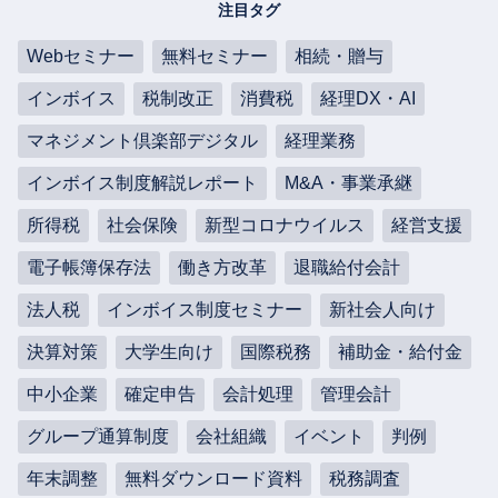
注目タグ
Webセミナー
無料セミナー
相続・贈与
インボイス
税制改正
消費税
経理DX・AI
マネジメント倶楽部デジタル
経理業務
インボイス制度解説レポート
M&A・事業承継
所得税
社会保険
新型コロナウイルス
経営支援
電子帳簿保存法
働き方改革
退職給付会計
法人税
インボイス制度セミナー
新社会人向け
決算対策
大学生向け
国際税務
補助金・給付金
中小企業
確定申告
会計処理
管理会計
グループ通算制度
会社組織
イベント
判例
年末調整
無料ダウンロード資料
税務調査