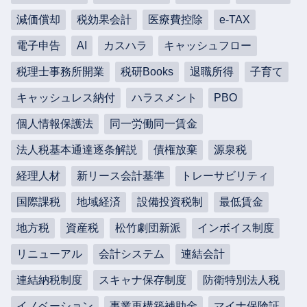
減価償却
税効果会計
医療費控除
e-TAX
電子申告
AI
カスハラ
キャッシュフロー
税理士事務所開業
税研Books
退職所得
子育て
キャッシュレス納付
ハラスメント
PBO
個人情報保護法
同一労働同一賃金
法人税基本通達逐条解説
債権放棄
源泉税
経理人材
新リース会計基準
トレーサビリティ
国際課税
地域経済
設備投資税制
最低賃金
地方税
資産税
松竹劇団新派
インボイス制度
リニューアル
会計システム
連結会計
連結納税制度
スキャナ保存制度
防衛特別法人税
イノベーション
事業再構築補助金
マイナ保険証