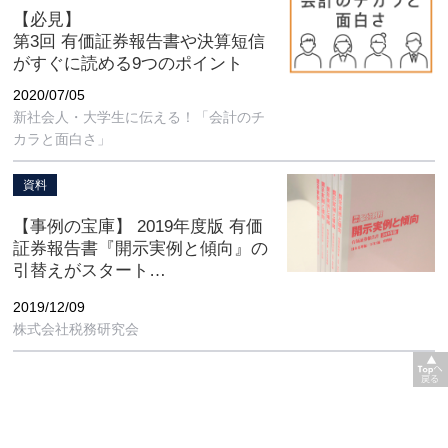
【必見】
第3回 有価証券報告書や決算短信
がすぐに読める9つのポイント
2020/07/05
新社会人・大学生に伝える！「会計のチ
カラと面白さ」
資料
【事例の宝庫】 2019年度版 有価
証券報告書『開示実例と傾向』の
引替えがスタート
～好評の税務研究会発行「週刊
2019/12/09
経営財務」別冊付録～
株式会社税務研究会