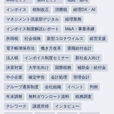
インボイス
税制改正
消費税
経理DX・AI
マネジメント倶楽部デジタル
経理業務
インボイス制度解説レポート
M&A・事業承継
所得税
社会保険
新型コロナウイルス
経営支援
電子帳簿保存法
働き方改革
退職給付会計
法人税
インボイス制度セミナー
新社会人向け
決算対策
大学生向け
国際税務
補助金・給付金
中小企業
確定申告
会計処理
管理会計
グループ通算制度
会社組織
イベント
判例
年末調整
無料ダウンロード資料
税務調査
テレワーク
譲渡所得
インタビュー