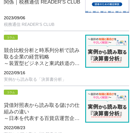
関係｜税務通信 READER’S CLUB
2023/09/06
税務通信 READER'S CLUB
コラム
競合比較分析と時系列分析で読み
取る企業の経営戦略
～装置型ビジネスと東武鉄道の成
長戦略～
2022/09/16
実例から読み取る「決算書分析」
コラム
貸借対照表から読み取る儲けの仕
組みの違い
～日本を代表する百貨店運営企業
である、丸井グループと三越伊勢
2022/08/23
丹HDの比較～