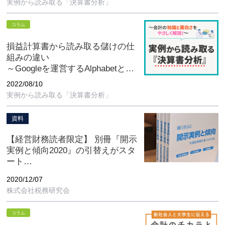
実例から読み取る「決算書分析」
コラム
損益計算書から読み取る儲けの仕
組みの違い
～Googleを運営するAlphabetと、
Facebookを運営するMeta
2022/08/10
Platformsの比較～
実例から読み取る「決算書分析」
資料
【経営財務読者限定】 別冊『開示
実例と傾向2020』の引替えがスタ
ート
～好評の税務研究会発行「週刊
2020/12/07
経営財務」別冊付録～
株式会社税務研究会
コラム