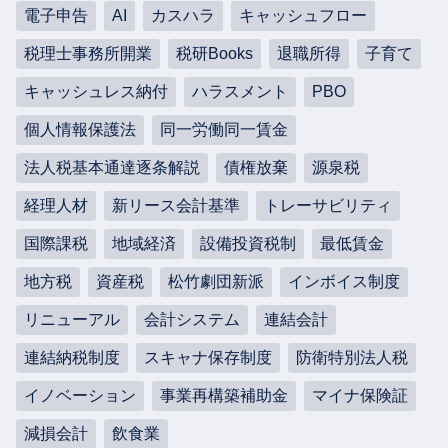
電子申告
AI
カスハラ
キャッシュフロー
税理士事務所開業
税研Books
退職所得
子育て
キャッシュレス納付
ハラスメント
PBO
個人情報保護法
同一労働同一賃金
法人税基本通達逐条解説
債権放棄
源泉税
経理人材
新リース会計基準
トレーサビリティ
国際課税
地域経済
設備投資税制
最低賃金
地方税
資産税
松竹劇団新派
インボイス制度
リニューアル
会計システム
連結会計
連結納税制度
スキャナ保存制度
防衛特別法人税
イノベーション
事業再構築補助金
マイナ保険証
減損会計
飲食業