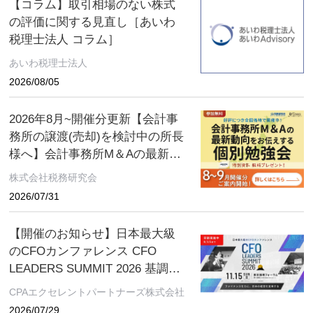
【コラム】取引相場のない株式
の評価に関する見直し［あいわ
税理士法人 コラム］
あいわ税理士法人
2026/08/05
2026年8月~開催分更新【会計事
務所の譲渡(売却)を検討中の所長
様へ】会計事務所M＆Aの最新動
向をお伝えする無料個別勉強会
株式会社税務研究会
（限定特典付き）にぜひご参加
2026/07/31
ください。 ～好評につき全国各
地で開催中！～
【開催のお知らせ】日本最大級
のCFOカンファレンス CFO
LEADERS SUMMIT 2026 基調講
演にソフトバンクグループCFO
CPAエクセレントパートナーズ株式会社
の後藤芳光氏の登壇が決定
2026/07/29