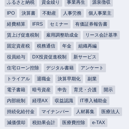
ふるさと納税
資金繰り
事業再生
源泉徴収
IPO
決算書
不動産
人事労務
個人事業主
経費精算
IFRS
セミナー
有価証券報告書
賃上げ促進税制
雇用調整助成金
リース会計基準
固定資産税
税務通信
年金
組織再編
役員給与
DX投資促進税制
新サービス
住宅ローン控除
デジタル書籍
アンケート
トライアル
退職金
決算早期化
副業
電子書籍
暗号資産
申告
育児・介護
開示
内部統制
経理AX
収益認識
IT導入補助金
持続化給付金
マイナンバー
人材募集
医療法人
減価償却
税効果会計
医療費控除
e-TAX