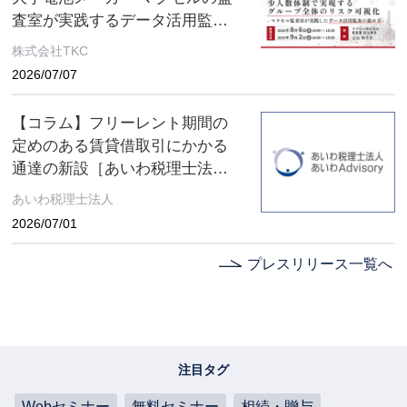
査室が実践するデータ活用監査
とは ～８月６日(木)、９月２日
株式会社TKC
(水) ２日間限定配信～
2026/07/07
【コラム】フリーレント期間の
定めのある賃貸借取引にかかる
通達の新設［あいわ税理士法人
コラム］
あいわ税理士法人
2026/07/01
プレスリリース一覧へ
注目タグ
Webセミナー
無料セミナー
相続・贈与