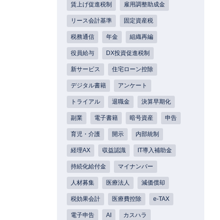
賃上げ促進税制
雇用調整助成金
リース会計基準
固定資産税
税務通信
年金
組織再編
役員給与
DX投資促進税制
新サービス
住宅ローン控除
デジタル書籍
アンケート
トライアル
退職金
決算早期化
副業
電子書籍
暗号資産
申告
育児・介護
開示
内部統制
経理AX
収益認識
IT導入補助金
持続化給付金
マイナンバー
人材募集
医療法人
減価償却
税効果会計
医療費控除
e-TAX
電子申告
AI
カスハラ