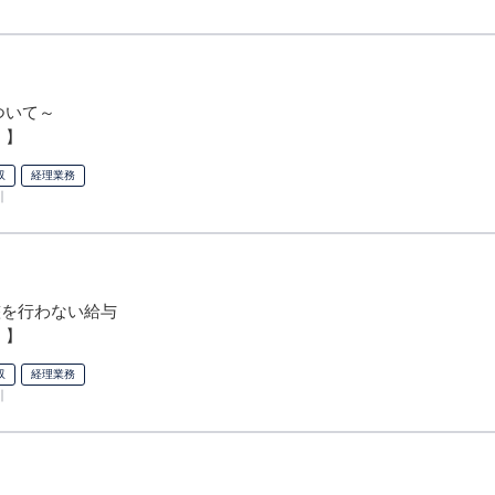
ついて～
 】
収
経理業務
引
整を行わない給与
 】
収
経理業務
引