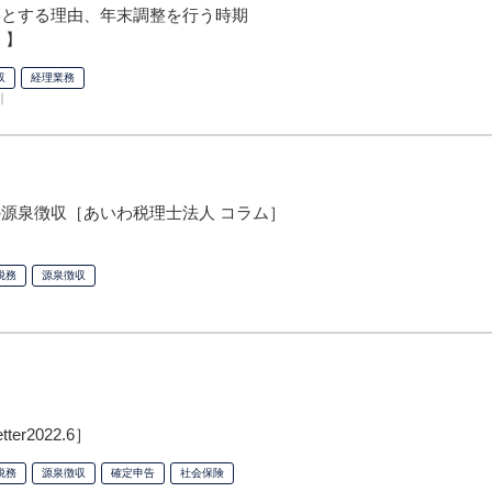
要とする理由、年末調整を行う時期
 】
収
経理業務
引
源泉徴収［あいわ税理士法人 コラム］
税務
源泉徴収
er2022.6］
税務
源泉徴収
確定申告
社会保険