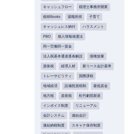
キャッシュフロー
税理士事務所開業
税研Books
退職所得
子育て
キャッシュレス納付
ハラスメント
PBO
個人情報保護法
同一労働同一賃金
法人税基本通達逐条解説
債権放棄
源泉税
経理人材
新リース会計基準
トレーサビリティ
国際課税
地域経済
設備投資税制
最低賃金
地方税
資産税
松竹劇団新派
インボイス制度
リニューアル
会計システム
連結会計
連結納税制度
スキャナ保存制度