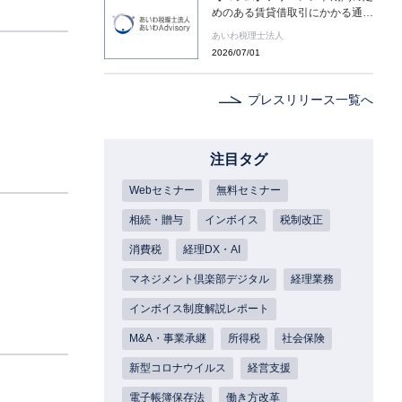
めのある賃貸借取引にかかる通達
の新設［あいわ税理士法人 コラ
あいわ税理士法人
ム］
2026/07/01
プレスリリース一覧へ
注目タグ
Webセミナー
無料セミナー
相続・贈与
インボイス
税制改正
消費税
経理DX・AI
マネジメント倶楽部デジタル
経理業務
インボイス制度解説レポート
M&A・事業承継
所得税
社会保険
新型コロナウイルス
経営支援
電子帳簿保存法
働き方改革