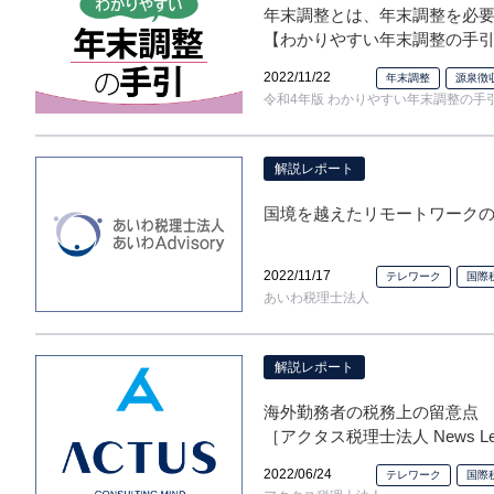
年末調整とは、年末調整を必
【わかりやすい年末調整の手引
2022/11/22
年末調整
源泉徴
令和4年版 わかりやすい年末調整の手
解説レポート
国境を越えたリモートワークの
2022/11/17
テレワーク
国際
あいわ税理士法人
解説レポート
海外勤務者の税務上の留意点
［アクタス税理士法人 News Lett
2022/06/24
テレワーク
国際