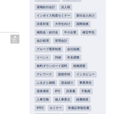
退職給付会計
法人税
インボイス制度セミナー
新社会人向け
決算対策
大学生向け
国際税務
補助金・給付金
中小企業
確定申告
会計処理
管理会計
グループ通算制度
会社組織
イベント
判例
年末調整
無料ダウンロード資料
税務調査
テレワーク
譲渡所得
インタビュー
ふるさと納税
資金繰り
事業再生
源泉徴収
IPO
決算書
不動産
人事労務
個人事業主
経費精算
IFRS
セミナー
有価証券報告書