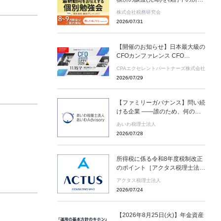
様へ】会計事務所M＆Aの最新動
株式会社税務研究会
向をお伝えする無料個別勉強会
2026/07/31
（限定特典付き）にぜひご参加く
ださい。 ～好評につき全国各地
で開催中！～
【開催のお知らせ】日本最大級の
CFOカンファレンス CFO
LEADERS SUMMIT 2026 基調講
CPAエクセレントパートナーズ株式会社
演にソフトバンクグループCFO
2026/07/29
の後藤芳光氏の登壇が決定
【ファミリーガバナンス】問い続
ける企業 ――誰のため、何のた
めに存在するのか
あいわ税理士法人
2026/07/28
所得税に係る令和8年度税制改正
のポイント［アクタス税理士法人
News Letter］
アクタス税理士法人
2026/07/24
【2026年8月25日(火)】年金資産