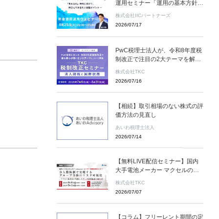
運用セミナー「運用の基本方針の
キホン」(参加無料)
株式会社IICパートナーズ
2026/07/17
PwC税理士法人が、令和8年度税
制改正で注目の2大テーマを解説
＜無料オンデマンド配信＞TKC税
株式会社TKC
制改正セミナー 2026年8月31
2026/07/16
日（月）まで
【相続】取引相場のない株式の評
価方法の見直し
あいわ税理士法人
2026/07/14
【無料LIVE配信セミナー】国内
大手電池メーカー マクセルの監
査室が実践するデータ活用監査と
株式会社TKC
は ～８月６日(木)、９月２日
2026/07/07
(水) ２日間限定配信～
【コラム】フリーレント期間の定