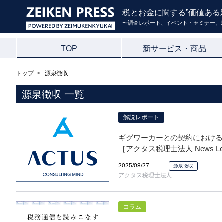
税とお金に関する”価値ある
〜調査レポート、イベント・セミナー、
TOP
新サービス・商品
トップ
源泉徴収
源泉徴収 一覧
解説レポート
ギグワーカーとの契約におけ
［アクタス税理士法人 News Lett
2025/08/27
源泉徴収
アクタス税理士法人
コラム