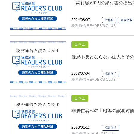
「納付額が0円の納付書の提出方法
2024/08/07
所得税
源泉徴収
税務通信 READER'S CLUB
コラム
源泉不要とならない法人とその理由
2023/07/04
源泉徴収
税務通信 READER'S CLUB
コラム
非居住者への土地等の譲渡対価の支
2023/01/11
源泉徴収
税務通信 READER'S CLUB