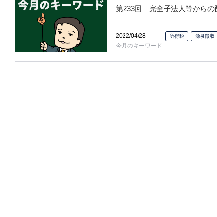
第233回 完全子法人等から
2022/04/28
所得税
源泉徴収
今月のキーワード