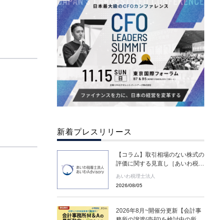
新着プレスリリース
【コラム】取引相場のない株式の
評価に関する見直し［あいわ税理
士法人 コラム］
あいわ税理士法人
2026/08/05
2026年8月~開催分更新【会計事
務所の譲渡(売却)を検討中の所長