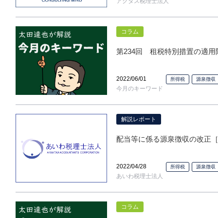
アクタス税理士法人
コラム
第234回 租税特別措置の適
2022/06/01
所得税
源泉徴収
今月のキーワード
解説レポート
配当等に係る源泉徴収の改正［
2022/04/28
所得税
源泉徴収
あいわ税理士法人
コラム