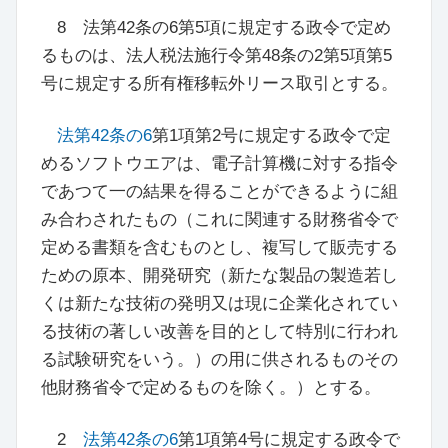
8
法第42条の6
第5項に規定する政令で定め
るものは、
法人税法施行令第48条の2
第5項第5
号に規定する所有権移転外リース取引とする。
法第42条の6
第1項第2号に規定する政令で定
めるソフトウエアは、電子計算機に対する指令
であつて一の結果を得ることができるように組
み合わされたもの
（
これに関連する財務省令で
定める書類を含むものとし、複写して販売する
ための原本、開発研究
（
新たな製品の製造若し
くは新たな技術の発明又は現に企業化されてい
る技術の著しい改善を目的として特別に行われ
る試験研究をいう。
）
の用に供されるものその
他財務省令で定めるものを除く。
）
とする。
2
法第42条の6
第1項第4号に規定する政令で