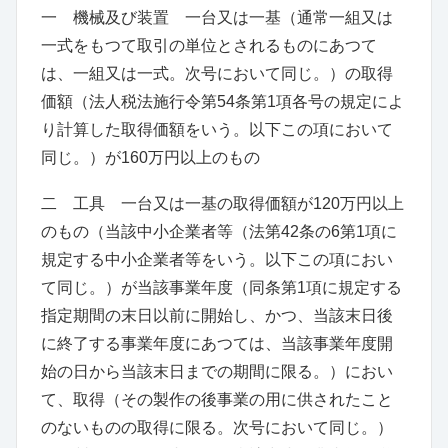
一 機械及び装置 一台又は一基
（
通常一組又は
一式をもつて取引の単位とされるものにあつて
は、一組又は一式。次号において同じ。
）
の取得
価額
（
法人税法施行令第54条
第1項各号の規定によ
り計算した取得価額をいう。以下この項において
同じ。
）
が160万円以上のもの
二 工具 一台又は一基の取得価額が120万円以上
のもの
（
当該中小企業者等
（
法第42条の6
第1項に
規定する中小企業者等をいう。以下この項におい
て同じ。
）
が当該事業年度
（
同条第1項に規定する
指定期間の末日以前に開始し、かつ、当該末日後
に終了する事業年度にあつては、当該事業年度開
始の日から当該末日までの期間に限る。
）
におい
て、取得
（
その製作の後事業の用に供されたこと
のないものの取得に限る。次号において同じ。
）