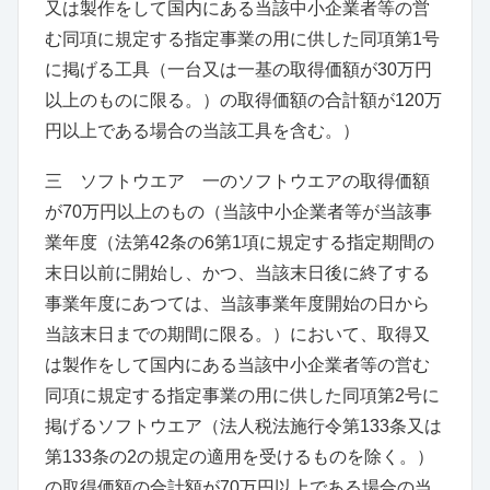
又は製作をして国内にある当該中小企業者等の営
む同項に規定する指定事業の用に供した同項第1号
に掲げる工具
（
一台又は一基の取得価額が30万円
以上のものに限る。
）
の取得価額の合計額が120万
円以上である場合の当該工具を含む。
）
三 ソフトウエア 一のソフトウエアの取得価額
が70万円以上のもの
（
当該中小企業者等が当該事
業年度
（
法第42条の6
第1項に規定する指定期間の
末日以前に開始し、かつ、当該末日後に終了する
事業年度にあつては、当該事業年度開始の日から
当該末日までの期間に限る。
）
において、取得又
は製作をして国内にある当該中小企業者等の営む
同項に規定する指定事業の用に供した同項第2号に
掲げるソフトウエア
（
法人税法施行令第133条
又は
第133条の2
の規定の適用を受けるものを除く。
）
の取得価額の合計額が70万円以上である場合の当