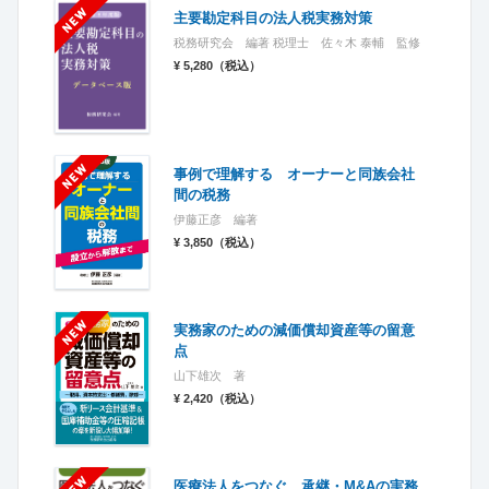
主要勘定科目の法人税実務対策
税務研究会 編著 税理士 佐々木 泰輔 監修
¥ 5,280（税込）
事例で理解する オーナーと同族会社
間の税務
伊藤正彦 編著
¥ 3,850（税込）
実務家のための減価償却資産等の留意
点
山下雄次 著
¥ 2,420（税込）
医療法人をつなぐ 承継・M&Aの実務