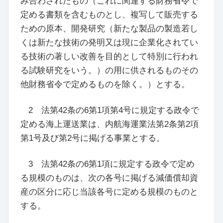
み合わされたもの
（
これに関連する財務省令で
定める書類を含むものとし、複写して販売する
ための原本、開発研究
（
新たな製品の製造若し
くは新たな技術の発明又は現に企業化されてい
る技術の著しい改善を目的として特別に行われ
る試験研究をいう。
）
の用に供されるものその
他財務省令で定めるものを除く。
）
とする。
2
法第42条の6
第1項第4号に規定する政令で
定める海上運送業は、内航海運業法第2条第2項
第1号及び第2号に掲げる事業とする。
3
法第42条の6
第1項に規定する政令で定め
る規模のものは、次の各号に掲げる減価償却資
産の区分に応じ当該各号に定める規模のものと
する。