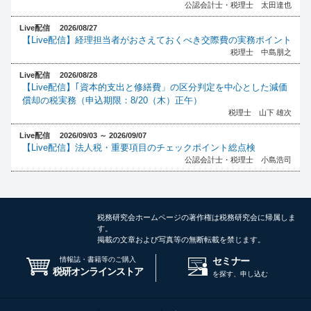
公認会計士・税理士 太田達也
Live配信 2026/08/27
【Live配信】経理担当者がおさえておくべき交際費の実務ポイント
税理士 中島朋之
Live配信 2026/08/28
【Live配信】｢資本的支出と修繕費」の区分判定を中心とした減価
償却の税実務（申込期限：8/20（木）正午）
税理士 山下 雄次
Live配信 2026/09/03 ～ 2026/09/07
【Live配信】法人税・重要項目のチェックポイント総点検
公認会計士・税理士 小島浩司
税務研究会ホームページの著作権は税務研究会に帰属しま
す。
掲載の文章および写真等の無断転載を禁じます。
情報誌・書籍等のご購入
セミナー
税研オンラインストア
を探す、申し込む