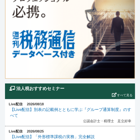
法人税おすすめセミナー
すべて見る
Live配信 2026/08/18
【Live配信】別表の記載例とともに学ぶ『グループ通算制度』のす
べて
公認会計士・税理士 足立好幸
Live配信 2026/08/25
【Live配信】「外形標準課税の実務」完全解説