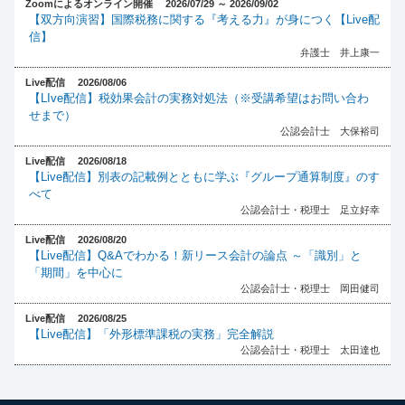
Zoomによるオンライン開催 2026/07/29 ～ 2026/09/02
【双方向演習】国際税務に関する『考える力』が身につく【Live配
信】
弁護士 井上康一
Live配信 2026/08/06
【LIve配信】税効果会計の実務対処法（※受講希望はお問い合わ
せまで）
公認会計士 大保裕司
Live配信 2026/08/18
【Live配信】別表の記載例とともに学ぶ『グループ通算制度』のす
べて
公認会計士・税理士 足立好幸
Live配信 2026/08/20
【Live配信】Q&Aでわかる！新リース会計の論点 ～「識別」と
「期間」を中心に
公認会計士・税理士 岡田健司
Live配信 2026/08/25
【Live配信】「外形標準課税の実務」完全解説
公認会計士・税理士 太田達也