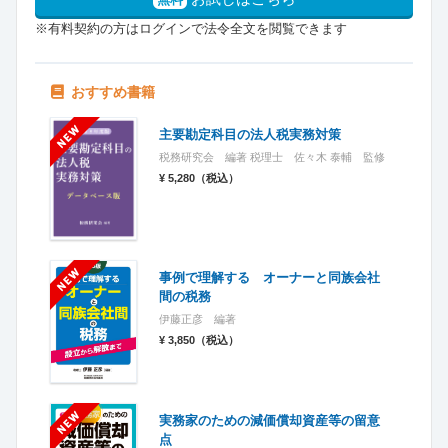
※有料契約の方はログインで法令全文を閲覧できます
おすすめ書籍
主要勘定科目の法人税実務対策
税務研究会 編著 税理士 佐々木 泰輔 監修
¥ 5,280（税込）
事例で理解する オーナーと同族会社
間の税務
伊藤正彦 編著
¥ 3,850（税込）
実務家のための減価償却資産等の留意
点