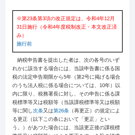
※第23条第3項の改正規定は、令和4年12月
31日施行（令和4年度税制改正・本文改正済
み）
施行前
納税申告書を提出した者は、次の各号のいず
れかに該当する場合には、当該申告書に係る国
税の法定申告期限から5年
（
第2号に掲げる場合
のうち法人税に係る場合については、10年
）
以
内に限り、税務署長に対し、その申告に係る課
税標準等又は税額等
（
当該課税標準等又は税額
等に関し
次条
又は
第26条
（
再更正
）
の規定によ
る更正
（
以下この条において「更正」とい
う。
）
があつた場合には、当該更正後の課税標