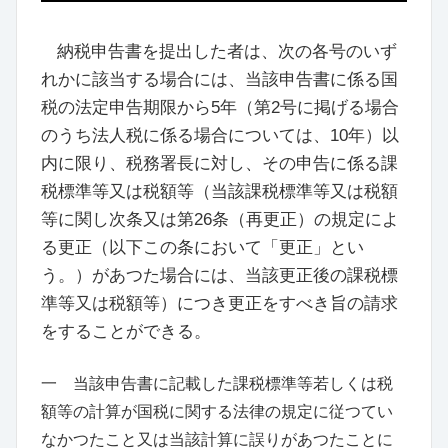
納税申告書を提出した者は、次の各号のいず
れかに該当する場合には、当該申告書に係る国
税の法定申告期限から5年
（
第2号に掲げる場合
のうち法人税に係る場合については、10年
）
以
内に限り、税務署長に対し、その申告に係る課
税標準等又は税額等
（
当該課税標準等又は税額
等に関し
次条
又は
第26条
（
再更正
）
の規定によ
る更正
（
以下この条において「更正」とい
う。
）
があつた場合には、当該更正後の課税標
準等又は税額等
）
につき更正をすべき旨の請求
をすることができる。
一 当該申告書に記載した課税標準等若しくは税
額等の計算が国税に関する法律の規定に従つてい
なかつたこと又は当該計算に誤りがあつたことに