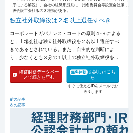
庁による解説）。会社の組織形態別に，指名委員会等設置会社版，監
役会設置会社版の３種類がある。
独立社外取締役は２名以上選任すべき
コーポレートガバナンス・コードの原則４-８による
と，上場会社は独立社外取締役を２名以上選任すべ
きであるとされている。また，自主的な判断によ
り，少なくとも３分の１以上の独立社外取締役を...
経営財務データベー
お試しはこち
無料体験
スで続きを読む
ら
すぐに使えるIDをメールでお
送りします
前の記事
次の記事