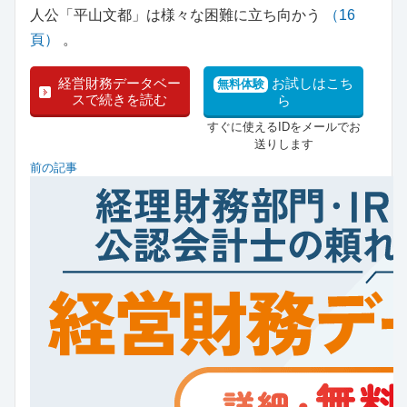
人公「平山文都」は様々な困難に立ち向かう
（16
頁）
。
経営財務データベー
お試しはこち
無料体験
スで続きを読む
ら
すぐに使えるIDをメールでお
送りします
前の記事