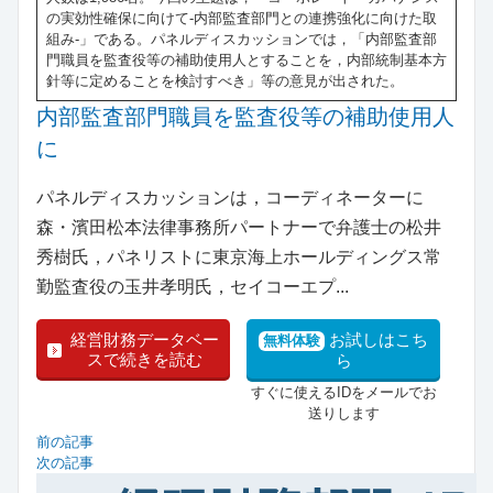
の実効性確保に向けて‐内部監査部門との連携強化に向けた取
組み‐」である。パネルディスカッションでは，「内部監査部
門職員を監査役等の補助使用人とすることを，内部統制基本方
針等に定めることを検討すべき」等の意見が出された。
内部監査部門職員を監査役等の補助使用人
に
パネルディスカッションは，コーディネーターに
森・濱田松本法律事務所パートナーで弁護士の松井
秀樹氏，パネリストに東京海上ホールディングス常
勤監査役の玉井孝明氏，セイコーエプ...
経営財務データベー
お試しはこち
無料体験
スで続きを読む
ら
すぐに使えるIDをメールでお
送りします
前の記事
次の記事