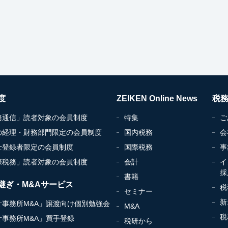
度
ZEIKEN Online News
税
務通信」読者対象の会員制度
特集
ご
の経理・財務部門限定の会員制度
国内税務
会
士登録者限定の会員制度
国際税務
事
際税務」読者対象の会員制度
会計
イ
採
書籍
継ぎ・M&Aサービス
税
セミナー
新
計事務所M&A」譲渡向け個別勉強会
M&A
税
計事務所M&A」買手登録
税研から