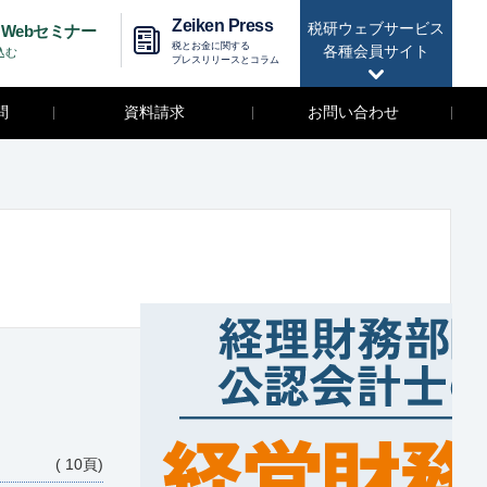
Zeiken Press
税研ウェブサービス
Webセミナー
税とお金に関する
各種会員サイト
込む
プレスリリースとコラム
問
資料請求
お問い合わせ
( 10頁)