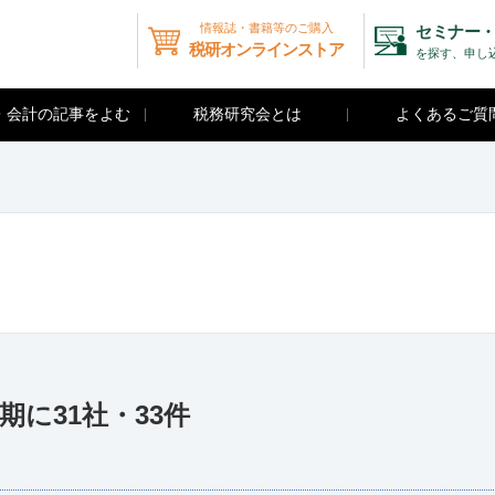
情報誌・書籍等のご購入
セミナー・
税研オンラインストア
を探す、申し
・会計の記事をよむ
税務研究会とは
よくあるご質
2期に31社・33件