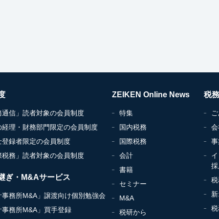
度
ZEIKEN Online News
税
務通信」読者対象の会員制度
特集
ご
の経理・財務部門限定の会員制度
国内税務
会
士登録者限定の会員制度
国際税務
事
際税務」読者対象の会員制度
会計
イ
採
書籍
継ぎ・M&Aサービス
税
セミナー
新
計事務所M&A」譲渡向け個別勉強会
M&A
税
計事務所M&A」買手登録
税研から