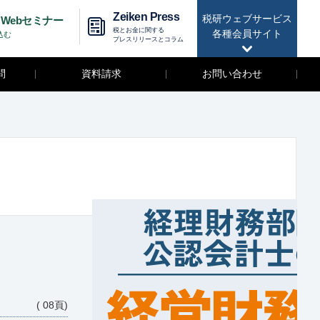
Zeiken Press
税研ウェブサービス
Webセミナー
税とお金に関する
各種会員サイト
込む
プレスリリースとコラム
問
資料請求
お問い合わせ
( 08頁)