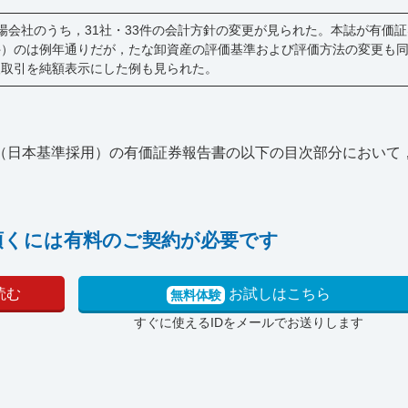
上場会社のうち，31社・33件の会計方針の変更が見られた。本誌が有価
件）のは例年通りだが，たな卸資産の評価基準および評価方法の変更も
人取引を純額表示にした例も見られた。
場会社（日本基準採用）の有価証券報告書の以下の目次部分において
頂くには有料のご契約が必要です
読む
お試しはこちら
無料体験
すぐに使えるIDをメールでお送りします