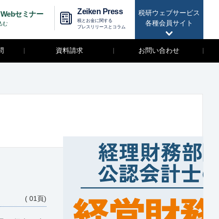
Zeiken Press
税研ウェブサービス
Webセミナー
税とお金に関する
各種会員サイト
込む
プレスリリースとコラム
問
資料請求
お問い合わせ
( 01頁)