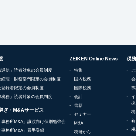
度
ZEIKEN Online News
税
務通信」読者対象の会員制度
特集
ご
の経理・財務部門限定の会員制度
国内税務
会
士登録者限定の会員制度
国際税務
事
際税務」読者対象の会員制度
会計
イ
採
書籍
継ぎ・M&Aサービス
税
セミナー
新
計事務所M&A」譲渡向け個別勉強会
M&A
税
計事務所M&A」買手登録
税研から