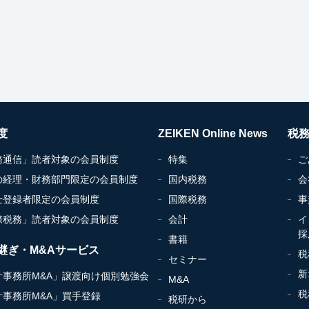
度
ZEIKEN Online News
税
務通信」読者対象の会員制度
特集
ご
の経理・財務部門限定の会員制度
国内税務
会
士登録者限定の会員制度
国際税務
事
際税務」読者対象の会員制度
会計
イ
採
書籍
継ぎ・M&Aサービス
税
セミナー
新
計事務所M&A」譲渡向け個別勉強会
M&A
税
計事務所M&A」買手登録
税研から