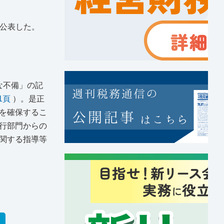
を公表した。
な不備」の記
11頁
）。是正
を確保するこ
行部門からの
関する指導等