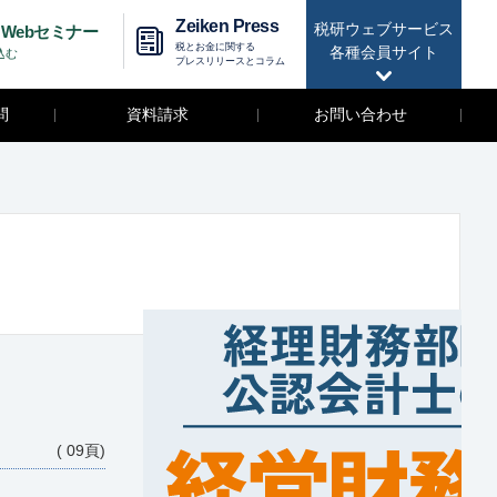
Zeiken Press
税研ウェブサービス
Webセミナー
税とお金に関する
各種会員サイト
込む
プレスリリースとコラム
問
資料請求
お問い合わせ
( 09頁)