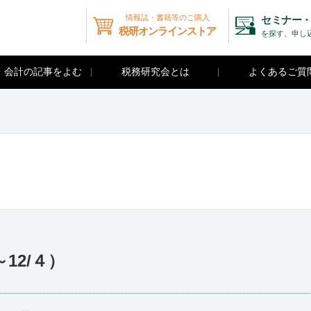
情報誌・書籍等のご購入
セミナー・
税研オンラインストア
を探す、申し
・会計の記事をよむ
税務研究会とは
よくあるご質
12/４）