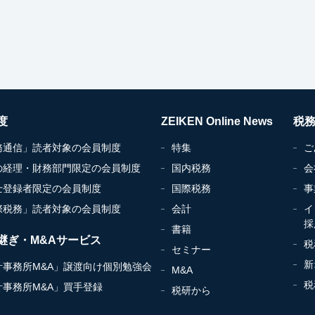
度
ZEIKEN Online News
税
務通信」読者対象の会員制度
特集
ご
の経理・財務部門限定の会員制度
国内税務
会
士登録者限定の会員制度
国際税務
事
際税務」読者対象の会員制度
会計
イ
採
書籍
継ぎ・M&Aサービス
税
セミナー
新
計事務所M&A」譲渡向け個別勉強会
M&A
税
計事務所M&A」買手登録
税研から