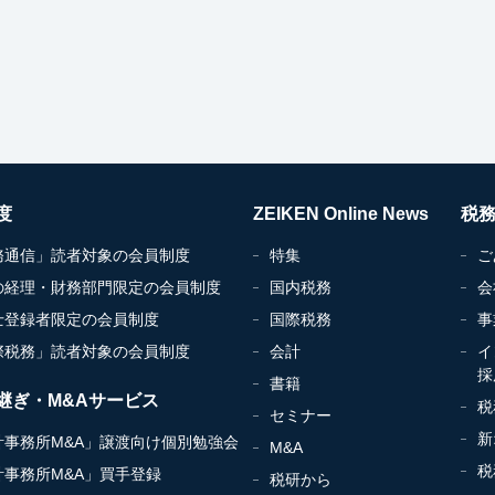
度
ZEIKEN Online News
税
務通信」読者対象の会員制度
特集
ご
の経理・財務部門限定の会員制度
国内税務
会
士登録者限定の会員制度
国際税務
事
際税務」読者対象の会員制度
会計
イ
採
書籍
継ぎ・M&Aサービス
税
セミナー
新
計事務所M&A」譲渡向け個別勉強会
M&A
税
計事務所M&A」買手登録
税研から