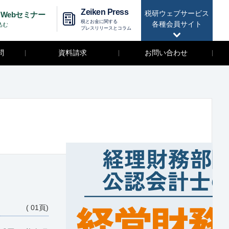
Zeiken Press
税研ウェブサービス
Webセミナー
税とお金に関する
各種会員サイト
込む
プレスリリースとコラム
問
資料請求
お問い合わせ
( 01頁)