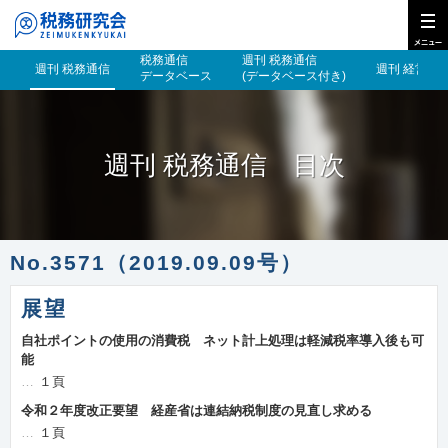
税務通信
週刊 税務通信
週刊 税務通信
週刊 経営財
データベース
(データベース付き)
週刊 税務通信 目次
No.3571（2019.09.09号）
展望
自社ポイントの使用の消費税 ネット計上処理は軽減税率導入後も可
能
１頁
令和２年度改正要望 経産省は連結納税制度の見直し求める
１頁