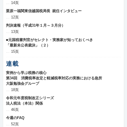
14頁
栗原一福関東信越国税局長 就任インタビュー
12頁
判決速報（平成31年１月～３月分）
13頁
■元国税審判官がセレクト・実務家が知っておくべき
「最新未公表裁決」（２）
15頁
連載
実例から学ぶ税務の核心
第34回 消費税率改定と軽減税率対応の実務における急所
大阪勉強会グループ
18頁
令和元年度税制改正シリーズ
法人税法（本法）関係
46頁
今週のFAQ
52頁