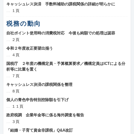
キャッシュレス決済 手数料補助の課税関係の詳細が明らかに
１頁
税務の動向
自社ポイント使用時の消費税対応 今後も純額での処理は認容
２頁
令和２年度改正要望出揃う
４頁
国税庁 ２年度の機構定員・予算概算要求／機構定員はICTによる分
析等に比重を置く
７頁
キャッシュレス決済の課税関係を整理
８頁
個人の青色申告特別控除額を引下げ
１１頁
政府税調 企業年金等に係る海外調査を報告
３頁
「結婚・子育て資金非課税」Q&A改訂