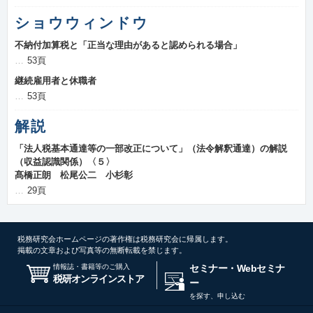
ショウウィンドウ
不納付加算税と「正当な理由があると認められる場合」
53頁
継続雇用者と休職者
53頁
解説
「法人税基本通達等の一部改正について」（法令解釈通達）の解説
（収益認識関係）〈５〉
髙橋正朗 松尾公二 小杉彰
29頁
税務研究会ホームページの著作権は税務研究会に帰属します。
掲載の文章および写真等の無断転載を禁じます。
情報誌・書籍等のご購入
セミナー・Webセミナ
税研オンラインストア
ー
を探す、申し込む