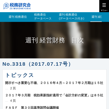
税務通信
週刊 税務通信
週刊 税務通信
週刊 経営財
データベース
(データベース付き)
週刊 経営財務 目次
No.3318（2017.07.17号）
トピックス
開示すべき重要な不備、２０１６年４月～２０１７年２月期は１５社
２頁
２０１７年３月期 税効果新指針適用で「会計方針の変更」は８５社
４頁
ＦＡＳＦ 第３０回基準諮問会議開催