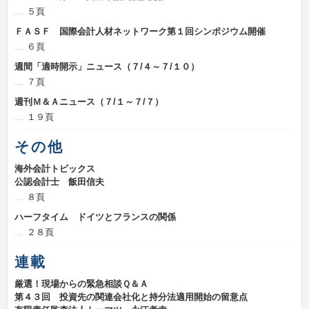
５頁
ＦＡＳＦ 国際会計人材ネットワーク第１回シンポジウム開催
６頁
週間「適時開示」ニュース（７/４～７/１０）
７頁
週刊Ｍ＆Ａニュース（７/１～７/７）
１９頁
その他
海外会計トピックス
公認会計士 飯田信夫
８頁
ハーフタイム ドイツとフランスの関係
２８頁
連載
厳選！現場からの緊急相談Ｑ＆Ａ
第４３回 投資先の関連会社化と持分法適用開始の留意点