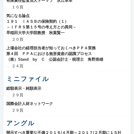
有限責任監査法人トーマツ 永江孝幸
１０頁
気になる論点
１９１ ＩＡＳＢの保険契約（１）
－ＩＦＲＳ第１５号の考え方との異同－
早稲田大学大学院教授 秋葉賢一
２０頁
上場会社の経理担当者が知っておくべきＰＰＡ実務
第４回 ＰＰＡにおける無形資産の認識プロセス
（株）Stand by Ｃ 公認会計士・税理士 角野崇雄
２４頁
ミニファイル
総額表示・純額表示
２９頁
国際会計人材ネットワーク
２９頁
アングル
開示すべき重要な不備２０１６/４月期～２０１７/２月期に１５社