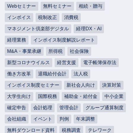
Webセミナー
無料セミナー
相続・贈与
インボイス
税制改正
消費税
マネジメント倶楽部デジタル
経理DX・AI
経理業務
インボイス制度解説レポート
M&A・事業承継
所得税
社会保険
新型コロナウイルス
経営支援
電子帳簿保存法
働き方改革
退職給付会計
法人税
インボイス制度セミナー
新社会人向け
決算対策
大学生向け
国際税務
補助金・給付金
中小企業
確定申告
会計処理
管理会計
グループ通算制度
会社組織
イベント
判例
年末調整
無料ダウンロード資料
税務調査
テレワーク