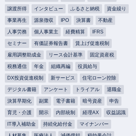
譲渡所得
インタビュー
ふるさと納税
資金繰り
事業再生
源泉徴収
IPO
決算書
不動産
人事労務
個人事業主
経費精算
IFRS
セミナー
有価証券報告書
賃上げ促進税制
雇用調整助成金
リース会計基準
固定資産税
税務通信
年金
組織再編
役員給与
DX投資促進税制
新サービス
住宅ローン控除
デジタル書籍
アンケート
トライアル
退職金
決算早期化
副業
電子書籍
暗号資産
申告
育児・介護
開示
内部統制
経理AX
収益認識
IT導入補助金
持続化給付金
マイナンバー
人材募集
医療法人
減価償却
税効果会計