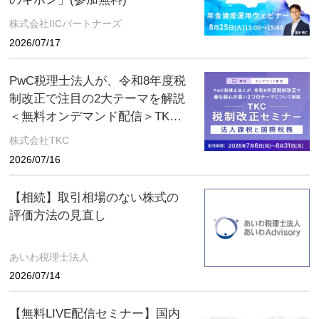
株式会社IICパートナーズ
2026/07/17
PwC税理士法人が、令和8年度税
制改正で注目の2大テーマを解説
＜無料オンデマンド配信＞TKC
税制改正セミナー 2026年8月31
株式会社TKC
日（月）まで
2026/07/16
【相続】取引相場のない株式の
評価方法の見直し
あいわ税理士法人
2026/07/14
【無料LIVE配信セミナー】国内