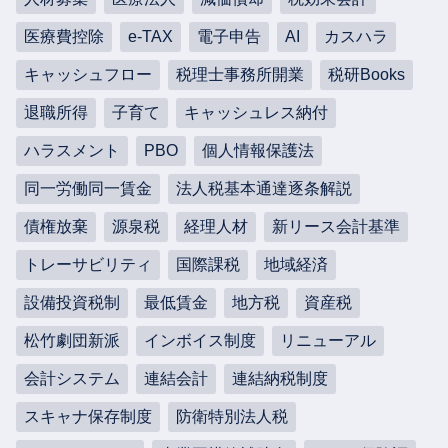
医療費控除
e-TAX
電子申告
AI
カスハラ
キャッシュフロー
税理士事務所開業
税研Books
退職所得
子育て
キャッシュレス納付
ハラスメント
PBO
個人情報保護法
同一労働同一賃金
法人税基本通達逐条解説
債権放棄
源泉税
経理人材
新リース会計基準
トレーサビリティ
国際課税
地域経済
設備投資税制
最低賃金
地方税
資産税
松竹劇団新派
インボイス制度
リニューアル
会計システム
連結会計
連結納税制度
スキャナ保存制度
防衛特別法人税