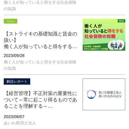
働く人が知っていると得をする社会保険
の知識
コラム
【ストライキの基礎知識と賃金の
扱い】
働く人が知っていると得をする社
会保険の知識 第9回
2023/09/28
働く人が知っていると得をする社会保険
の知識
解説レポート
【経営管理】不正対策の重要性に
ついて～常に起こり得るものであ
ることを理解する～
［あいわ税理士法人 News Letter
2023/08/07
2023.8］
あいわ税理士法人