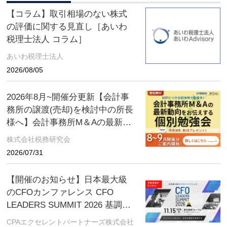
【コラム】取引相場のない株式
の評価に関する見直し［あいわ
税理士法人 コラム］
あいわ税理士法人
2026/08/05
2026年8月~開催分更新【会計事
務所の譲渡(売却)を検討中の所長
様へ】会計事務所M＆Aの最新動
向をお伝えする無料個別勉強会
株式会社税務研究会
（限定特典付き）にぜひご参加
2026/07/31
ください。 ～好評につき全国各
地で開催中！～
【開催のお知らせ】日本最大級
のCFOカンファレンス CFO
LEADERS SUMMIT 2026 基調講
演にソフトバンクグループCFO
CPAエクセレントパートナーズ株式会社