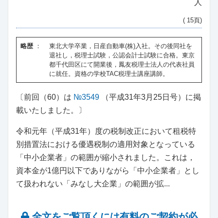
人
( 15頁)
略歴
：
東北大学卒業，日産自動車(株)入社。その後同社を
退社し，税理士試験，公認会計士試験に合格。東京
都千代田区にて開業後，鳳友税理士法人の代表社員
に就任。資格の学校TAC税理士講座講師。
〔前回（60）は
№3549
（平成31年3月25日号）に掲
載いたしました。〕
令和元年（平成31年）度の税制改正において租税特
別措置法における優遇税制の適用対象となっている
「中小企業者」の範囲が縮小されました。これは，
資本金が1億円以下でありながら「中小企業者」とし
て扱われない「みなし大企業」の範囲が拡...
全文をご覧頂くには有料のご契約が必