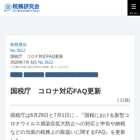
税務通信
No.3612
国税庁 コロナ対応FAQ更新
2020年7月 6日
No.3612
※ 記事の内容は発行日時点の情報に基づくものです
国税庁
税務の動向
通則法（加算税・延滞税等）
国税庁 コロナ対応FAQ更新
( 11頁)
国税庁は6月29日と7月1日に，『国税における新型コ
ロナウイルス感染症拡大防止への対応と申告や納税
などの当面の税務上の取扱いに関するFAQ』を更新