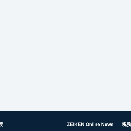
度
ZEIKEN Online News
税