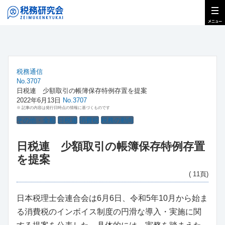
税務通信
No.3707
日税連 少額取引の帳簿保存特例存置を提案
2022年6月13日
No.3707
※ 記事の内容は発行日時点の情報に基づくものです
その他・全般
日税連
消費税
税務の動向
日税連 少額取引の帳簿保存特例存置
を提案
( 11頁)
日本税理士会連合会は6月6日、令和5年10月から始ま
る消費税のインボイス制度の円滑な導入・実施に関