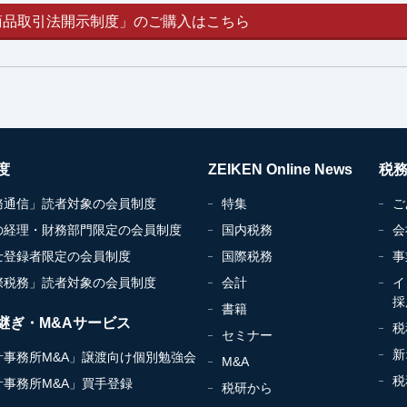
商品取引法開示制度」のご購入はこちら
度
ZEIKEN Online News
税
務通信」読者対象の会員制度
特集
ご
の経理・財務部門限定の会員制度
国内税務
会
士登録者限定の会員制度
国際税務
事
際税務」読者対象の会員制度
会計
イ
採
書籍
継ぎ・M&Aサービス
税
セミナー
新
計事務所M&A」譲渡向け個別勉強会
M&A
税
計事務所M&A」買手登録
税研から