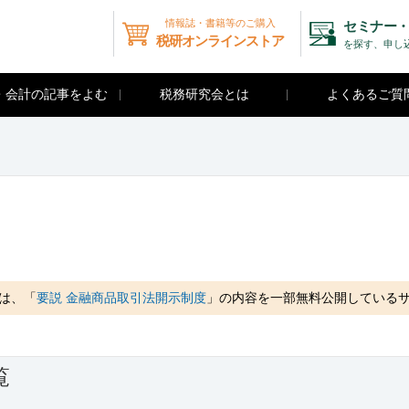
情報誌・書籍等のご購入
セミナー・
税研オンラインストア
を探す、申し
・会計の記事をよむ
税務研究会とは
よくあるご質
は、「
要説 金融商品取引法開示制度
」の内容を一部無料公開している
覧