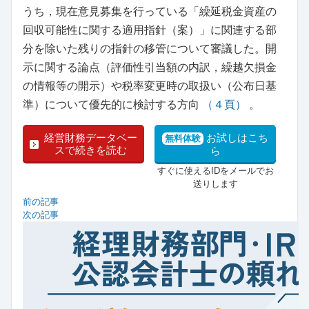
うち，現在意見募集を行っている「繰延税金資産の
回収可能性に関する適用指針（案）」に関連する部
分を除いた残りの指針の移管について審議した。開
示に関する論点（評価性引当額の内訳，繰越欠損金
の情報等の開示）や税率変更時の取扱い（公布日基
準）について優先的に検討する方向
（４頁）
。
経営財務データベー
お試しはこち
無料体験
スで続きを読む
ら
すぐに使えるIDをメールでお
送りします
前の記事
次の記事