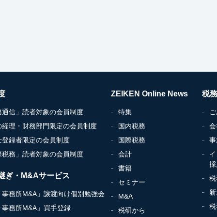
度
ZEIKEN Online News
税
務通信」読者対象の会員制度
特集
ご
の経理・財務部門限定の会員制度
国内税務
会
士登録者限定の会員制度
国際税務
事
際税務」読者対象の会員制度
会計
イ
採
書籍
継ぎ・M&Aサービス
税
セミナー
新
計事務所M&A」譲渡向け個別勉強会
M&A
税
計事務所M&A」買手登録
税研から