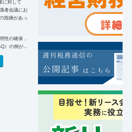
業に対して
識者会議にお
の指摘があっ
明性の確保，
）の例が...