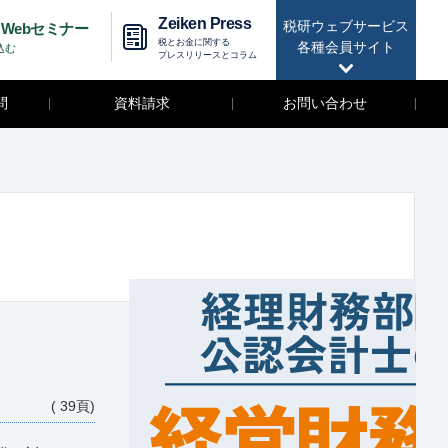
Zeiken Press
税研ウェブサービス
Webセミナー
税とお金に関する
各種会員サイト
込む
プレスリリースとコラム
問
資料請求
お問い合わせ
( 39頁)