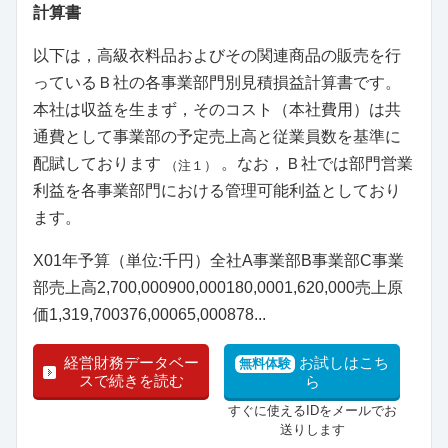
計算書
以下は，高級衣料品およびその関連商品の販売を行
っているＢ社の各事業部門別見積損益計算書です。
本社は収益を生まず，そのコスト（本社費用）は共
通費として事業部の予定売上高と従業員数を基準に
配賦しております
。なお，Ｂ社では部門営業
（注１）
利益を各事業部門における管理可能利益としており
ます。
X01年予算（単位:千円）全社A事業部B事業部C事業
部売上高2,700,000900,000180,0001,620,000売上原
価1,319,700376,00065,000878...
経営財務データベー
お試しはこち
無料体験
スで続きを読む
ら
すぐに使えるIDをメールでお
送りします