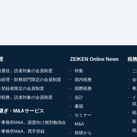
度
ZEIKEN Online News
税
務通信」読者対象の会員制度
特集
ご
の経理・財務部門限定の会員制度
国内税務
会
士登録者限定の会員制度
国際税務
事
際税務」読者対象の会員制度
会計
イ
採
書籍
継ぎ・M&Aサービス
税
セミナー
新
計事務所M&A」譲渡向け個別勉強会
M&A
税
計事務所M&A」買手登録
税研から