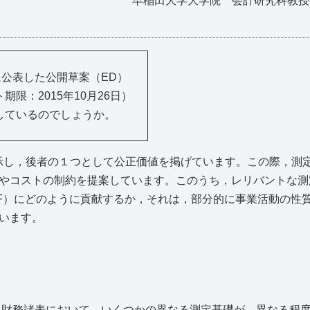
早稲田大学大学院 会計研究科教授
日に公表した公開草案（ED）
限：2015年10月26日）
しているのでしょうか。
示し，後者の１つとして公正価値を掲げています。この際，測
やコストの制約を提案しています。このうち，レリバントな測
F）にどのように貢献するか，それは，部分的に事業活動の性
います。
では，財務諸表において，いくつかの異なる測定基礎が，異なる程