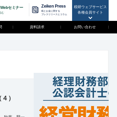
Zeiken Press
税研ウェブサービス
Webセミナー
税とお金に関する
各種会員サイト
込む
プレスリリースとコラム
問
資料請求
お問い合わせ
（４）