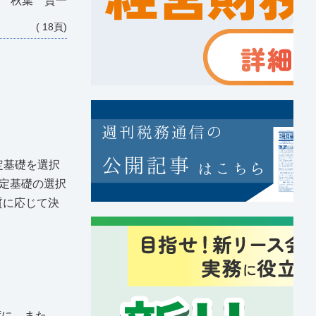
 秋葉 賢一
( 18頁)
定基礎を選択
定基礎の選択
質に応じて決
度に，また，