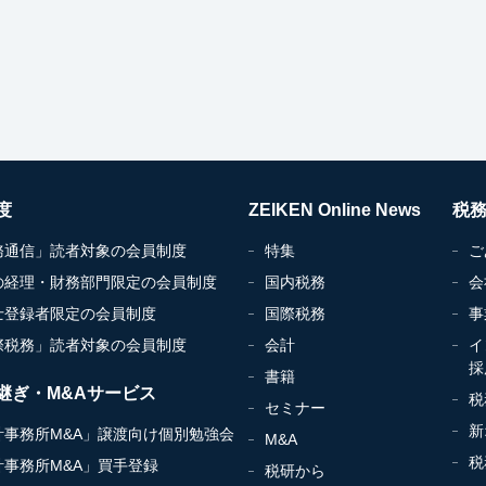
度
ZEIKEN Online News
税
務通信」読者対象の会員制度
特集
ご
の経理・財務部門限定の会員制度
国内税務
会
士登録者限定の会員制度
国際税務
事
際税務」読者対象の会員制度
会計
イ
採
書籍
継ぎ・M&Aサービス
税
セミナー
新
計事務所M&A」譲渡向け個別勉強会
M&A
税
計事務所M&A」買手登録
税研から