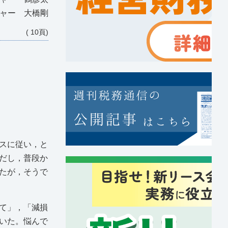
ジャー 大橋剛
( 10頁)
スに従い，と
だし，普段か
たが，そうで
て」，「減損
いた。悩んで