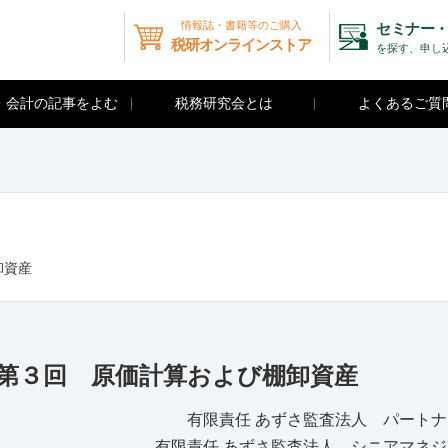
情報誌・書籍等のご購入
セミナー・
税研オンラインストア
を探す、申し
・会計の記事をよむ
税務研究会とは
よくあるご質
卸資産
 第３回 原価計算および棚卸資産
有限責任 あずさ監査法人 パート
有限責任 あずさ監査法人 シニアマネ