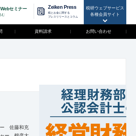
Zeiken Press
税研ウェブサービス
Webセミナー
税とお金に関する
各種会員サイト
込む
プレスリリースとコラム
問
資料請求
お問い合わせ
ナー 佐藤和充
ジャー 鶴彦太