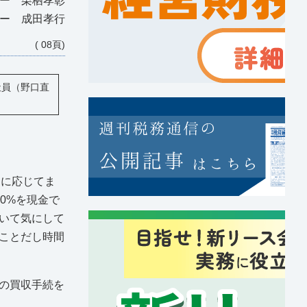
ナー 栗栖孝彰
ナー 成田孝行
( 08頁)
社員（野口直
ンに応じてま
0%を現金で
いて気にして
ことだし時間
の買収手続を