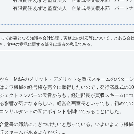
有限責任 あずさ監査法人 企業成長支援本部 パート
有限責任 あずさ監査法人 企業成長支援本部 パート
たって必要となる知識や会計処理，実務上の対応等について，とある会
お，文中の意見に関する部分は筆者の私見である。
から「M&Aのメリット・デメリットを買収スキームのパター
はミワ機械の経営権を完全に取得したいので，発行済株式の10
ジェクトメンバーの天音からも，経理部長が買収スキームにつ
る影響が気になるらしい。経営企画室長といっても，初めての
コンサルタントの匠にポイントを聞いてみることにした。
合意書の締結にこぎつけたいと思っている。いよいよミワ機械
スキームがあるようだが，...