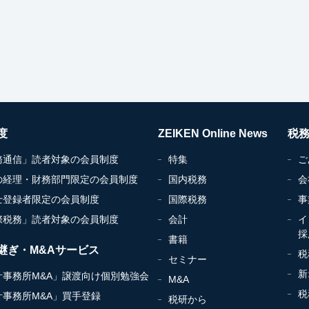
度
ZEIKEN Online News
税
務通信」読者対象の会員制度
特集
ご
の経理・財務部門限定の会員制度
国内税務
会
士登録者限定の会員制度
国際税務
事
際税務」読者対象の会員制度
会計
イ
採
書籍
継ぎ・M&Aサービス
税
セミナー
新
計事務所M&A」譲渡向け個別勉強会
M&A
税
計事務所M&A」買手登録
税研から