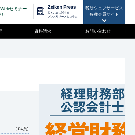
Zeiken Press
税研ウェブサービス
Webセミナー
税とお金に関する
各種会員サイト
込む
プレスリリースとコラム
問
資料請求
お問い合わせ
( 04頁)