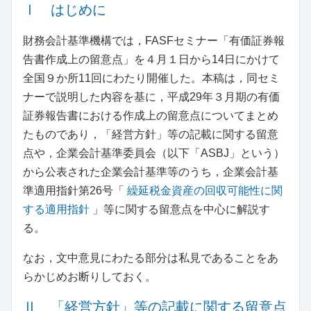
Ⅰ はじめに
財務会計基準機構では，FASFセミナー「有価証券報
告書作成上の留意点」を４月１日から14日にかけて
全国９か所11回にわたり開催した。本稿は，同セミ
ナーで説明した内容を基に，平成29年３月期の有価
証券報告書における作成上の留意点についてまとめ
たものであり，「経営方針」等の記載に関する留意
点や，企業会計基準委員会（以下「ASBJ」という）
から公表された企業会計基準等のうち，企業会計基
準適用指針第26号「
繰延税金資産の回収可能性に関
する適用指針
」等に関する留意点を中心に解説す
る。
なお，文中意見にわたる部分は私見であることをあ
らかじめお断りしておく。
Ⅱ 「経営方針」等の記載に関する留意点