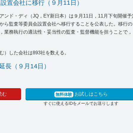
設置会社に移行（９月11日）
ンド・ディ（JQ，EY新日本）は９月11日，11月下旬開催
から監査等委員会設置会社へ移行することを公表した。移行の
，業務執行の適法性・妥当性の監査・監督機能を担うことで，
む）した会社は893社を数える。
延長（９月14日）
読む
お試しはこちら
無料体験
すぐに使えるIDをメールでお送りします