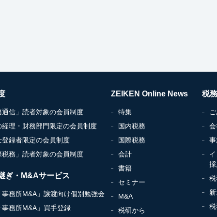
度
ZEIKEN Online News
税
務通信」読者対象の会員制度
特集
ご
の経理・財務部門限定の会員制度
国内税務
会
士登録者限定の会員制度
国際税務
事
際税務」読者対象の会員制度
会計
イ
採
書籍
継ぎ・M&Aサービス
税
セミナー
新
計事務所M&A」譲渡向け個別勉強会
M&A
税
計事務所M&A」買手登録
税研から