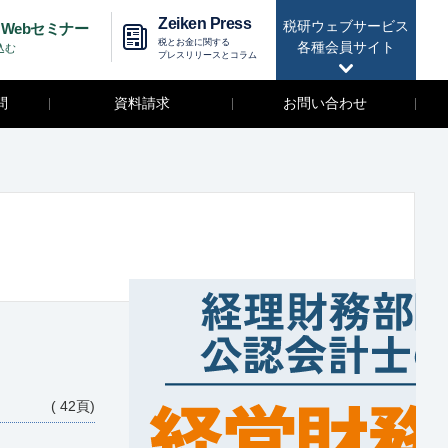
Zeiken Press
税研ウェブサービス
Webセミナー
税とお金に関する
各種会員サイト
込む
プレスリリースとコラム
問
資料請求
お問い合わせ
( 42頁)