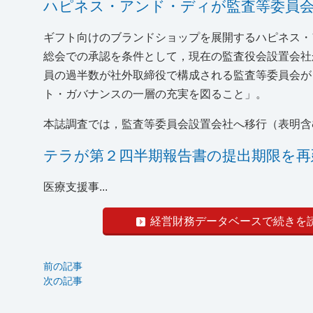
ハピネス・アンド・ディが監査等委員会
ギフト向けのブランドショップを展開するハピネス・ア
総会での承認を条件として，現在の監査役会設置会社
員の過半数が社外取締役で構成される監査等委員会が
ト・ガバナンスの一層の充実を図ること」。
本誌調査では，監査等委員会設置会社へ移行（表明含
テラが第２四半期報告書の提出期限を再
医療支援事...
経営財務データベースで続きを
前の記事
次の記事