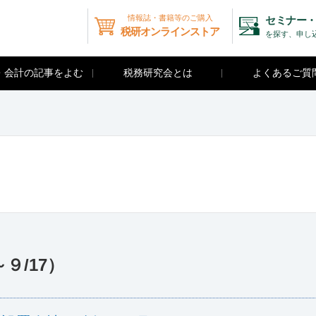
情報誌・書籍等のご購入
セミナー・
税研オンラインストア
を探す、申し
・会計の記事をよむ
税務研究会とは
よくあるご質
９/17）