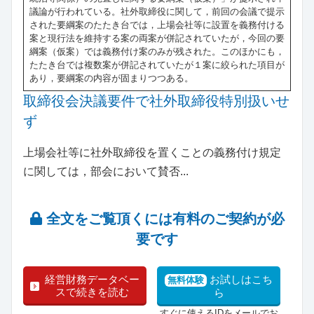
議論が行われている。社外取締役に関して，前回の会議で提示
された要綱案のたたき台では，上場会社等に設置を義務付ける
案と現行法を維持する案の両案が併記されていたが，今回の要
綱案（仮案）では義務付け案のみが残された。このほかにも，
たたき台では複数案が併記されていたが１案に絞られた項目が
あり，要綱案の内容が固まりつつある。
取締役会決議要件で社外取締役特別扱いせ
ず
上場会社等に社外取締役を置くことの義務付け規定
に関しては，部会において賛否...
全文をご覧頂くには有料のご契約が必
要です
経営財務データベー
お試しはこち
無料体験
スで続きを読む
ら
すぐに使えるIDをメールでお